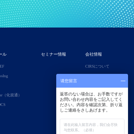
ール
セミナー情報
会社情報
IEF
CIRSについて
osIng
会社沿革
请您留言
専門家チーム
返答のない場合は、お手数ですが
adar（化規通）
採用情報
お問い合わせ内容をご記入してく
OCS
ださい。内容を確認次第、折り返
しご連絡をさしあげます。