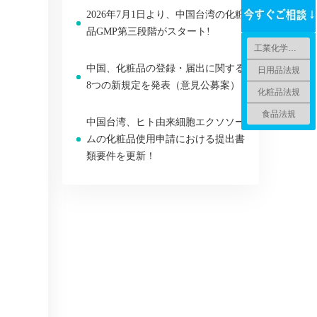
2026年7月1日より、中国台湾の化粧
品GMP第三段階がスタート!
工業化学品法規
中国、化粧品の登録・届出に関する
日用品法規
8つの新規定を発表（意見公募案）
化粧品法規
食品法規
中国台湾、ヒト由来細胞エクソソー
ムの化粧品使用申請における提出書
類要件を更新！