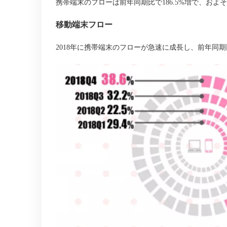
携帯端末のフローは前年同期比で
186.5%
増で、およそ
移動端末フロー
2018
年に携帯端末のフローが急速に成長し、前年同期