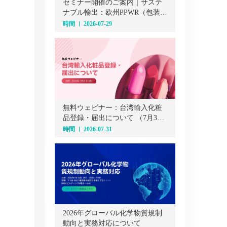
セミナー開催のご案内｜サステ
ナブル輸出：欧州PPWR（包装・
包装廃棄物規則）オンラインセ
時間
2026-07-29
ミナー（7月29日）
無料ウェビナー：台湾輸入化粧
品登録・届出について （7月31
日）
時間
2026-07-31
2026年グローバル化学物質規制
動向と実務対応について