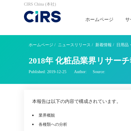
CIRS China (本社)
ホームページ
サ
ホームページ
/
ニュースリリース
/
新着情報
/
日用品
2018年 化粧品業界リサー
Published: 2019-12-25
Author:
Source:
本報告は以下の内容で構成されています。
業界概観
各種類への分析