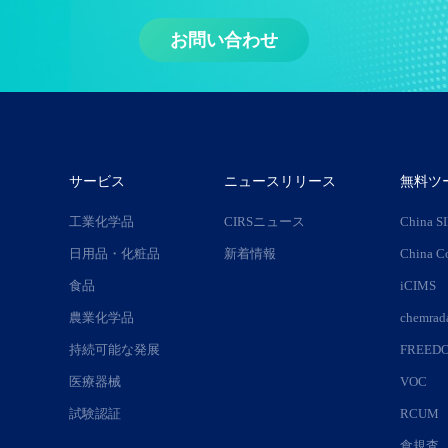
お問い合わせ
サービス
ニュースリリース
無料ツ
工業化学品
CIRSニュース
China S
日用品・化粧品
新着情報
China C
食品
iCIMS
農業化学品
chemr
持続可能な発展
FREED
医療器械
VOC
試験認証
RCUM
食規査