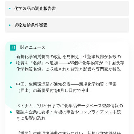
化学製品の調査報告書
貨物運輸条件審査
関連ニュース
新規化学物質規制の改訂を見据え、生態環境部が多数の
物質を『名録』へ追加 ——486個の化学物質が『中国既存
化学物質名録』に収載された背景と影響を専門家が解説
中国、生態環境部が通知発表――新規化学物質：備案
（届出）の新規受付を8月15日付で停止
ベトナム、7月30日までに化学品データベース登録情報の
確認を企業に要求：今後の申告やコンプライアンス手続
きに影響の恐れ
【重要】生態環境法典の施行に伴い、新規化学物質登録