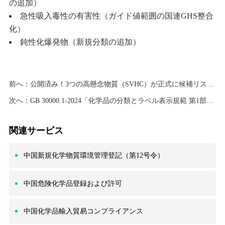
の追加）
急性吸入毒性の有害性（ガイド値範囲の国連GHS整合
化）
鈍性化爆発物（新規分類の追加）
前へ：
公開済み！3つの高懸念物質（SVHC）が正式に候補リストに追加、 リスト総数は250件に
次へ：
GB 30000.1-2024「化学品の分類とラベル表示規範 第1部：総則」が2025年8月1日より施行へ
関連サービス
中国新規化学物質環境管理登記（第12号令）
中国危険化学品登録および許可
中国化学品輸入貿易コンプライアンス