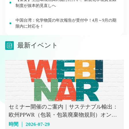
制度が抜本的見直しへ
中国台湾：化学物質の年次報告が受付中！4月～9月の期
限内に対応を！
最新イベント
セミナー開催のご案内｜サステナブル輸出：
欧州PPWR（包装・包装廃棄物規則）オンラ
インセミナー（7月29日）
時間
2026-07-29