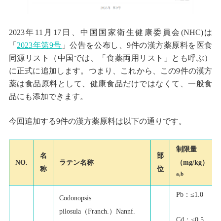
2023年11月17日、中国国家衛生健康委員会(NHC)は
「
2023年第9号
」公告を公布し、9件の漢方薬原料を医食
同源リスト（中国では、「食薬両用リスト」とも呼ぶ）
に正式に追加します。つまり、これから、この9件の漢方
薬は食品原料として、健康食品だけではなくて、一般食
品にも添加できます。
今回追加する9件の漢方薬原料は以下の通りです。
制限量
名
部
NO.
ラテン名称
（mg/kg）
称
位
a,b
Pb：≤1.0
Codonopsis
pilosula（Franch.）Nannf.
Cd：≤0.5