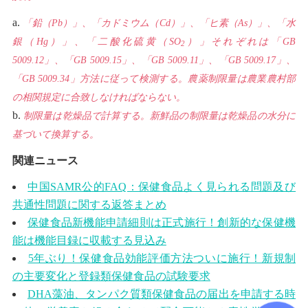
「鉛（Pb）」、「カドミウム（Cd）」、「ヒ素（As）」、「水
銀（Hg）」、「二酸化硫黄（SO
）」それぞれは「GB
2
5009.12」、「GB 5009.15」、「GB 5009.11」、「GB 5009.17」、
「GB 5009.34」方法に従って検測する。農薬制限量は農業農村部
の相関規定に合致しなければならない。
制限量は乾燥品で計算する。新鮮品の制限量は乾燥品の水分に
基づいて換算する。
関連ニュース
中国SAMR公的FAQ：保健食品よく見られる問題及び
共通性問題に関する返答まとめ
保健食品新機能申請細則は正式施行！創新的な保健機
能は機能目録に収載する見込み
5年ぶり！保健食品効能評価方法ついに施行！新規制
の主要変化と登録類保健食品の試験要求
DHA藻油、タンパク質類保健食品の届出を申請する時