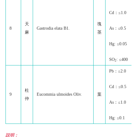
Cd：≤1.0
天
塊
As：≤0.5
8
Gastrodia elata B1.
麻
茎
Hg: ≤0.05
SO
: ≤400
2
Pb：≤2.0
Cd：≤0.5
杜
9
Eucommia ulmoides Oliv.
葉
仲
As：≤1.0
Hg: ≤0.1
説明：