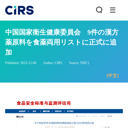
中国国家衛生健康委員会 9件の漢方
薬原料を食薬両用リストに正式に追
加
Published: 2023-12-06
Author: CIRS
Source: NHC)
[中文]