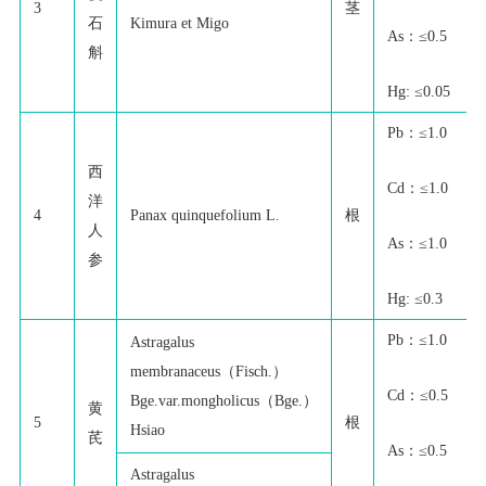
3
茎
石
Kimura et Migo
As：≤0.5
斛
Hg: ≤0.05
Pb：≤1.0
西
Cd：≤1.0
洋
4
Panax quinquefolium L.
根
人
As：≤1.0
参
Hg: ≤0.3
Pb：≤1.0
Astragalus
membranaceus（Fisch.）
Cd：≤0.5
Bge.var.mongholicus（Bge.）
黄
5
根
Hsiao
芪
As：≤0.5
Astragalus