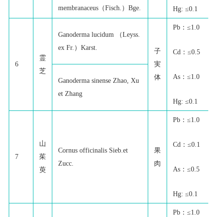
membranaceus（Fisch.）Bge.
Hg: ≤0.1
Pb：≤1.0
Ganoderma lucidum （Leyss.
ex Fr.）Karst.
子
Cd：≤0.5
霊
6
実
芝
As：≤1.0
体
Ganoderma sinense Zhao, Xu
et Zhang
Hg: ≤0.1
Pb：≤1.0
山
Cd：≤0.1
Cornus officinalis Sieb.et
果
7
茱
Zucc.
肉
As：≤0.5
萸
Hg: ≤0.1
Pb：≤1.0