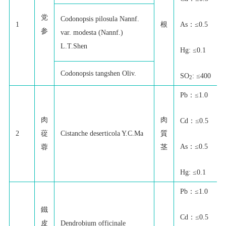
党
Codonopsis pilosula Nannf.
As：≤0.5
1
根
参
var. modesta (Nannf.)
L.T.Shen
Hg: ≤0.1
Codonopsis tangshen Oliv.
SO
: ≤400
2
Pb：≤1.0
肉
肉
Cd：≤0.5
2
蓯
Cistanche deserticola Y.C.Ma
質
As：≤0.5
蓉
茎
Hg: ≤0.1
Pb：≤1.0
鐵
Cd：≤0.5
皮
Dendrobium officinale