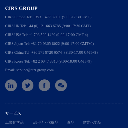
CIRS GROUP
CIRS Europe Tel: +353 1 477 3710（9:00-17:30 GMT）
CIRS UK Tel: +44 (0) 121 663 6785 (9:00-17:30 GMT)
CIRS USA Tel: +1 703 520 1420 (9:00-17:00 GMT-4)
CIRS Japan Tel: +81 70-9365-8022 (9:00-17:00 GMT+9)
CIRS China Tel: +86 571 8720 6574（8:30-17:00 GMT+8）
CIRS Korea Tel: +82 2 6347 8810 (9:00-18:00 GMT+9)
Email: service@cirs-group.com
サービス
工業化学品
日用品・化粧品
食品
農業化学品