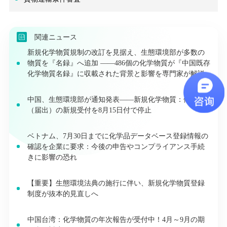
関連ニュース
新規化学物質規制の改訂を見据え、生態環境部が多数の
物質を『名録』へ追加 ——486個の化学物質が『中国既存
化学物質名録』に収載された背景と影響を専門家が解説
中国、生態環境部が通知発表――新規化学物質：備案
（届出）の新規受付を8月15日付で停止
ベトナム、7月30日までに化学品データベース登録情報の
確認を企業に要求：今後の申告やコンプライアンス手続
きに影響の恐れ
【重要】生態環境法典の施行に伴い、新規化学物質登録
制度が抜本的見直しへ
中国台湾：化学物質の年次報告が受付中！4月～9月の期