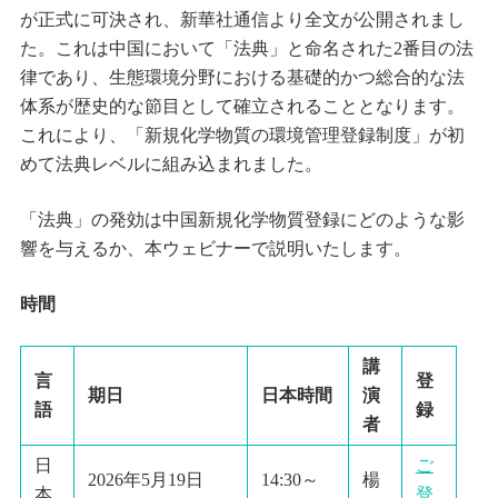
が正式に可決され、新華社通信より全文が公開されまし
た。これは中国において「法典」と命名された2番目の法
律であり、生態環境分野における基礎的かつ総合的な法
体系が歴史的な節目として確立されることとなります。
これにより、「新規化学物質の環境管理登録制度」が初
めて法典レベルに組み込まれました。
「法典」の発効は中国新規化学物質登録にどのような影
響を与えるか、本ウェビナーで説明いたします。
時間
講
言
登
期日
日本時間
演
語
録
者
日
ご
2026年5月19日
14:30～
楊
本
登