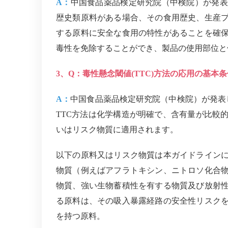
A：
中国食品薬品検定研究院（中検院）が発表
歴史類原料がある場合、その食用歴史、生産
する原料に安全な食用の特性があることを確
毒性を免除することができ、製品の使用部位と
3、Q：毒性懸念閾値(TTC)方法の応用の基本
A：
中国食品薬品検定研究院（中検院）が発表し
TTC方法は化学構造が明確で、含有量が比較
いはリスク物質に適用されます。
以下の原料又はリスク物質は本ガイドライン
物質（例えばアフラトキシン、ニトロソ化合
物質、強い生物蓄積性を有する物質及び放射
る原料は、その吸入暴露経路の安全性リスク
を持つ原料。