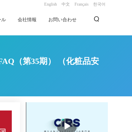
English
中文
Français
한국어
ール
会社情報
お問い合わせ
Q（第35期） （化粧品安
播
放