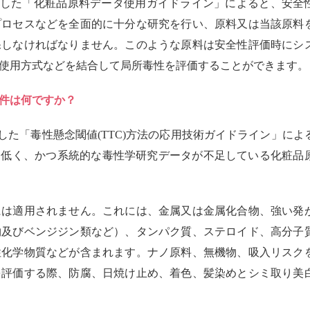
した「化粧品原料データ使用ガイドライン」によると、安全
プロセスなどを全面的に十分な研究を行い、原料又は当該原料
保しなければなりません。このような原料は安全性評価時にシ
使用方式などを結合して局所毒性を評価することができます。
条件は何ですか？
た「毒性懸念閾値(TTC)方法の応用技術ガイドライン」によ
的低く、かつ系統的な毒性学研究データが不足している化粧品
には適用されません。これには、金属又は金属化合物、強い発
物及びベンジジン類など）、タンパク質、ステロイド、高分子
性化学物質などが含まれます。ナノ原料、無機物、吸入リスク
を評価する際、防腐、日焼け止め、着色、髪染めとシミ取り美