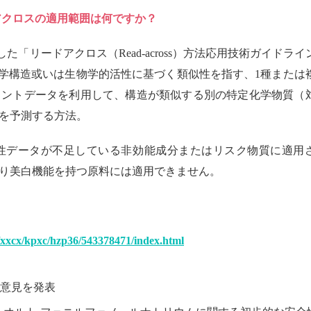
アクロスの適用範囲は何ですか？
「リードアクロス（Read-across）方法応用技術ガイドライ
）とは化学構造或いは生物学的活性に基づく類似性を指す、1種または
イントデータを利用して、構造が類似する別の特定化学物質（
を予測する方法。
性データが不足している非効能成分またはリスク物質に適用
り美白機能を持つ原料には適用できません。
yjj/xxcx/kpxc/hzp36/543378471/index.html
性意見を発表