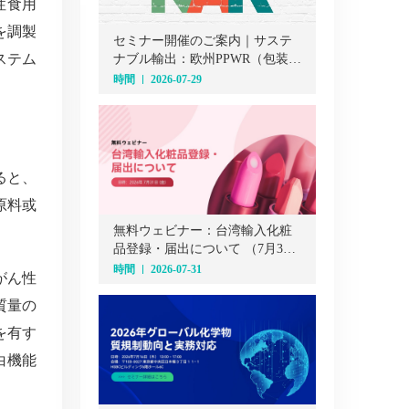
性食用
を調製
セミナー開催のご案内｜サステ
ステム
ナブル輸出：欧州PPWR（包装・
包装廃棄物規則）オンラインセ
時間
2026-07-29
ミナー（7月29日）
ると、
原料或
無料ウェビナー：台湾輸入化粧
品登録・届出について （7月31
日）
時間
2026-07-31
がん性
質量の
を有す
白機能