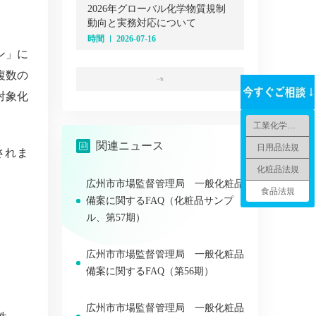
2026年グローバル化学物質規制
動向と実務対応について
時間
2026-07-16
ン」に
複数の
一覧
対象化
工業化学品法規
関連ニュース
日用品法規
されま
化粧品法規
広州市市場監督管理局 一般化粧品
食品法規
備案に関するFAQ（化粧品サンプ
ル、第57期）
広州市市場監督管理局 一般化粧品
備案に関するFAQ（第56期）
広州市市場監督管理局 一般化粧品