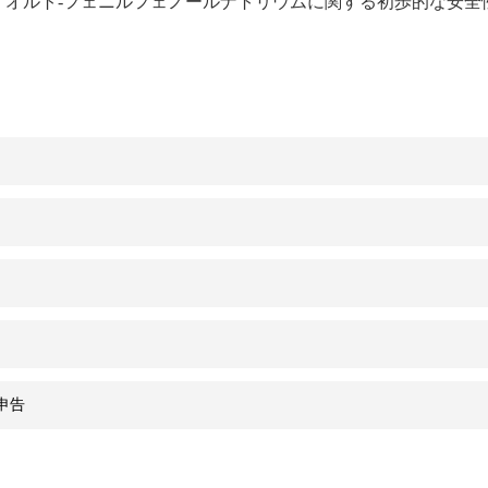
、オルト-フェニルフェノールナトリウムに関する初歩的な安全性意見を発
申告