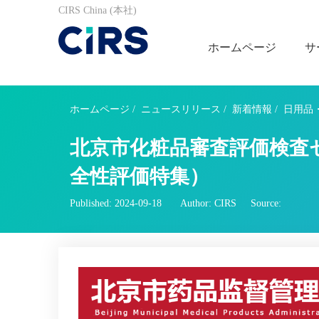
CIRS China (本社)
ホームページ
サ
ホームページ
/
ニュースリリース
/
新着情報
/
日用品
北京市化粧品審査評価検査セ
全性評価特集）
Published: 2024-09-18
Author: CIRS
Source: