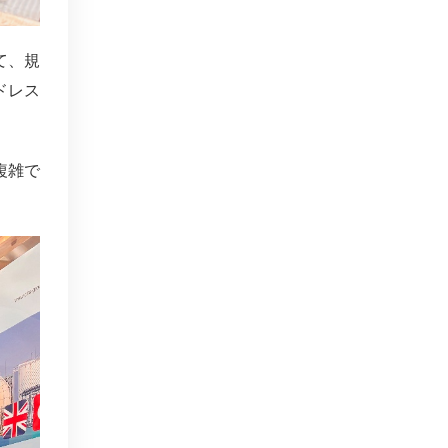
て、規
ドレス
複雑で