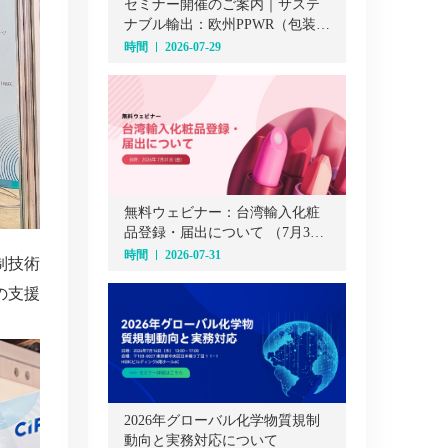
セミナー開催のご案内｜サステ
ナブル輸出：欧州PPWR（包装・
包装廃棄物規則）オンラインセ
時間
2026-07-29
ミナー（7月29日）
無料ウェビナー：台湾輸入化粧
品登録・届出について （7月31
日）
時間
2026-07-31
制技術
の支援
2026年グローバル化学物質規制
動向と実務対応について