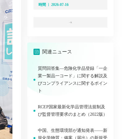
時間
2026-07-16
一覧
関連ニュース
質問回答集―危険化学品登録「一企
業一製品一コード」に関する解説及
びコンプライアンスに関するポイン
ト
RCEP国家最新化学品管理法規制及
び監督管理要求のまとめ（2022版）
中国、生態環境部が通知発表――新
規化学物質：備案（届出）の新規受