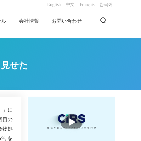
English
中文
Français
한국어
ール
会社情報
お問い合わせ
を見せた
4）」に
播
回目の
放
棄物処
がりを