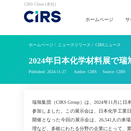
CIRS China (本社)
ホームページ
サ
ホームページ
/
ニュースリリース
/
CIRSニュース
2024年日本化学材料展で瑞
Published: 2024-11-27
Author: CIRS
Source: CIRS
瑞旭集団（
CIRS
Group）は、2024年11月に日本で
参加しました。この展示会は、日本化学工業日
開催となった今回の展示会は、26,541人の
理など、多岐にわたる分野の企業にとって、