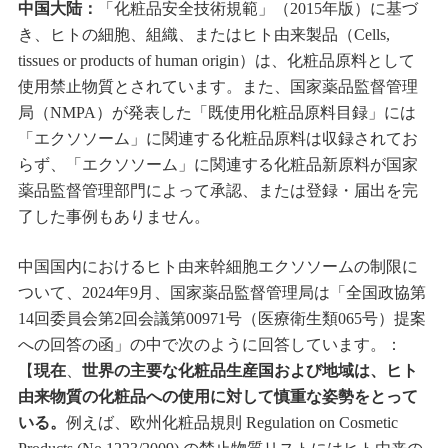
中国大陆：
「化粧品安全技術規範」（2015年版）に基づ
き、ヒトの細胞、組織、またはヒト由来製品（Cells,
tissues or products of human origin）は、化粧品原料として
使用禁止物質とされています。また、国家薬品監督管理
局（NMPA）が発表した「既使用化粧品原料目録」には
「エクソソーム」に関連する化粧品原料は収録されてお
らず、「エクソソーム」に関連する化粧品新原料が国家
薬品監督管理部門によって承認、または登録・届出を完
了した事例もありません。
中国国内におけるヒト由来幹細胞エクソソームの制限に
ついて、2024年9月、国家薬品監督管理局は「全国政協第
14回委員会第2回会議第00971号（医療衛生類065号）提案
への回答の函」の中で次のように回答しています。：
【
現在
、
世界の主要な化粧品生産国および地域は、ヒト
由来物質の化粧品への使用に対して慎重な姿勢をとって
いる。
例えば、欧州化粧品規則 Regulation on Cosmetic