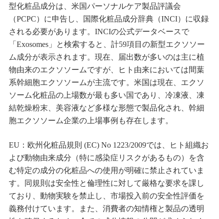
型化粧品成分は、米国パーソナルケア製品評議会
（PCPC）に申告し、国際化粧品成分辞典（INCI）に収録
される必要があります。INCIの公式データベースで
「Exosomes」と検索すると、計59項目の新型エクソソー
ム成分が表示されます。現在、届出数が多いのは主に植
物由来のエクソソームですが、ヒト由来においては間葉
系幹細胞エクソソームが主流です。米国は現在、エクソ
ソーム化粧品の上場数が最も多い国であり、冷凍液、凍
結乾燥粉末、美容液など多様な形態で製品化され、幹細
胞エクソソーム企業の上場事例も存在します。
EU：欧州化粧品規則 (EC) No 1223/2009では、ヒト組織お
よび動物由来成分（特に感染症リスクがあるもの）を含
む特定の成分の化粧品への使用が明確に禁止されていま
す。同規則は安全性と倫理性に対して厳格な要求を課し
ており、動物実験を禁止し、市場投入前の安全性評価を
義務付けています。また、消費者の知情権と製品の透明