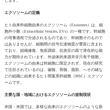
します。
エクソソームの定義
ヒト由来幹細胞由来のエクソソーム（Exosomes）は、細
胞外小胞（Extracellular Vesicles, EVs）の一種です。幹細胞
の培養過程で分泌されるものであり、幹細胞そのもので
はありませんが、細胞間の信号伝達物質が豊富に含まれ
ており、組織修復、免疫調節、抗炎症の面で潜在的な能
力が期待されています。外泌体的来源并非只有干细胞，
エクソソームの由来は幹細胞に限定されず、現在の研究
で注目されているのは、歯髄、骨髄、脂肪、へその緒な
どの組織に由来するヒト間葉系幹細胞（MSC）エクソソ
ームです。
主要な国・地域におけるエクソソームの規制現状
米国：米国では、多様な由来のエクソソームのような新