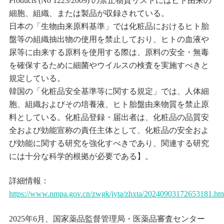
Products (No 1223/2009) の禁止物質リストにはヒト由来の
細胞、組織、または製品が収録されている。
日本の「生物由来原料基準」では化粧品におけるヒト胎
盤等の組織抽出物の使用を禁止しており、ヒトの血液や
尿等に由来する原料を使用する際は、原料の安全・無毒
を確保するために細菌やウイルスの検査を実施すべきと
規定している。
韓国の「化粧品安全基準等に関する規定」では、人体細
胞、組織およびその培養液、ヒト胎盤由来物質を禁止原
料としている。化粧品登録・届出者は、化粧品の品質安
全および効能宣称の責任主体として、化粧品の安全およ
び効能に関する研究を強化すべきであり、関連する研究
には十分な科学的根拠が必要である】。
詳細情報：
https://www.nmpa.gov.cn/zwgk/jyta/zhxta/20240903172653181.ht
2025年6月、国家薬品監督管理局・医薬品審査センター