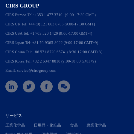
CIRS GROUP
CIRS Europe Tel: +353 1 477 3710（9:00-17:30 GMT）
CIRS UK Tel: +44 (0) 121 663 6785 (9:00-17:30 GMT)
CIRS USA Tel: +1 703 520 1420 (9:00-17:00 GMT-4)
CIRS Japan Tel: +81 70-9365-8022 (9:00-17:00 GMT+9)
CIRS China Tel: +86 571 8720 6574（8:30-17:00 GMT+8）
CIRS Korea Tel: +82 2 6347 8810 (9:00-18:00 GMT+9)
Email: service@cirs-group.com
サービス
工業化学品
日用品・化粧品
食品
農業化学品