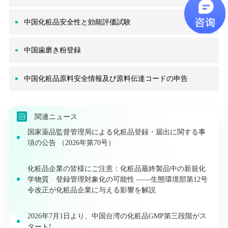
中国化粧品安全性と効能評価試験
中国歯磨き粉登録
中国化粧品原料安全情報及び原料伝達コードの申告
関連ニュース
国家薬品監督管理局による化粧品登録・届出に関する事
項の公告 （2026年第70号）
化粧品企業の皆様にご注意：化粧品最終製品中の新規化
学物質 登録管理対象化の可能性 ――生態環境部第12号
令改正が化粧品企業に与える影響を解説
2026年7月1日より、中国台湾の化粧品GMP第三段階がス
タート!