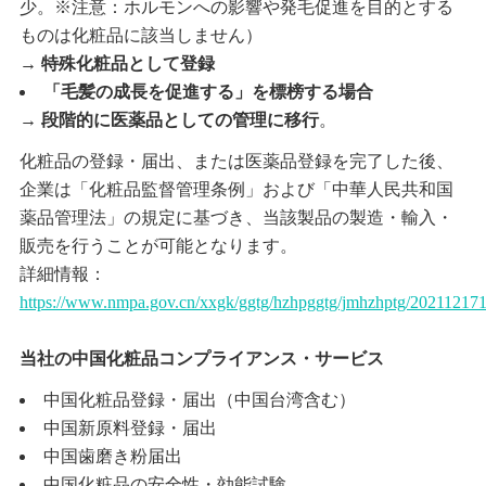
少。※注意：ホルモンへの影響や発毛促進を目的とする
ものは化粧品に該当しません）
→
特殊化粧品として登録
「毛髪の成長を促進する」を標榜する場合
→
段階的に医薬品としての管理に移行
。
化粧品の登録・届出、または医薬品登録を完了した後、
企業は「化粧品監督管理条例」および「中華人民共和国
薬品管理法」の規定に基づき、当該製品の製造・輸入・
販売を行うことが可能となります。
詳細情報：
https://www.nmpa.gov.cn/xxgk/ggtg/hzhpggtg/jmhzhptg/20211217
当社の中国化粧品コンプライアンス・サービス
中国化粧品登録・届出（中国台湾含む）
中国新原料登録・届出
中国歯磨き粉届出
中国化粧品の安全性・効能試験