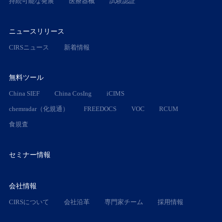
持続可能な発展
医療器械
試験認証
ニュースリリース
CIRSニュース
新着情報
無料ツール
China SIEF
China CosIng
iCIMS
chemradar（化規通）
FREEDOCS
VOC
RCUM
食規査
セミナー情報
会社情報
CIRSについて
会社沿革
専門家チーム
採用情報