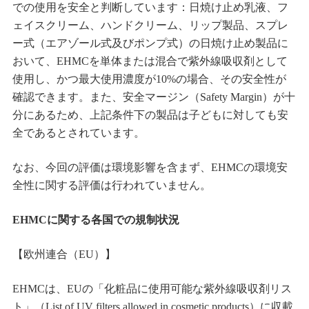
での使用を安全と判断しています：日焼け止め乳液、フ
ェイスクリーム、ハンドクリーム、リップ製品、スプレ
ー式（エアゾール式及びポンプ式）の日焼け止め製品に
おいて、EHMCを単体または混合で紫外線吸収剤として
使用し、かつ最大使用濃度が10%の場合、その安全性が
確認できます。また、安全マージン（Safety Margin）が十
分にあるため、上記条件下の製品は子どもに対しても安
全であるとされています。
なお、今回の評価は環境影響を含まず、EHMCの環境安
全性に関する評価は行われていません。
EHMCに関する各国での規制状況
【欧州連合（EU）】
EHMCは、EUの「化粧品に使用可能な紫外線吸収剤リス
ト」（List of UV filters allowed in cosmetic products）に収載