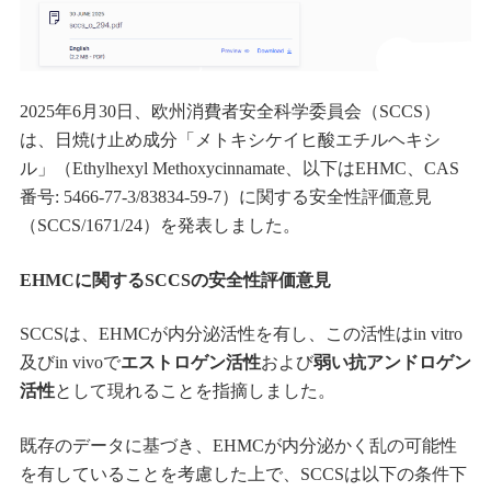
2025年6月30日、欧州消費者安全科学委員会（SCCS）
は、日焼け止め成分「メトキシケイヒ酸エチルヘキシ
ル」（Ethylhexyl Methoxycinnamate、以下はEHMC、CAS
番号: 5466-77-3/83834-59-7）に関する安全性評価意見
（SCCS/1671/24）を発表しました。
EHMCに関するSCCSの安全性評価意見
SCCSは、EHMCが内分泌活性を有し、この活性はin vitro
及びin vivoで
エストロゲン活性
および
弱い抗アンドロゲン
活性
として現れることを指摘しました。
既存のデータに基づき、EHMCが内分泌かく乱の可能性
を有していることを考慮した上で、SCCSは以下の条件下