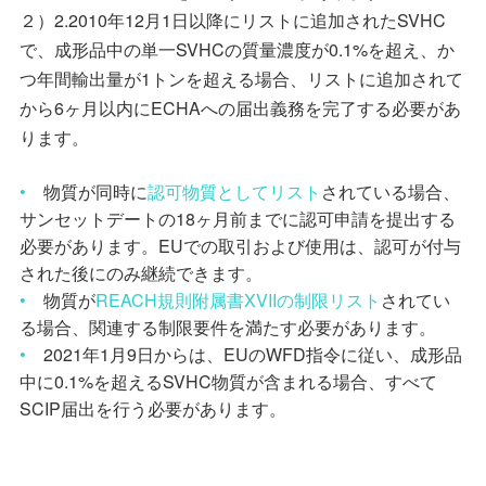
２）
2.2010
年
12
月
1
日以降にリストに追加された
SVHC
で、成形品中の単一
SVHC
の質量濃度が
0.1%
を超え、か
つ年間輸出量が
1
トンを超える場合、リストに追加されて
から
6
ヶ月以内に
ECHA
への届出義務を完了する必要があ
ります。
•
物質が同時に
認可物質としてリスト
されている場合、
サンセットデートの
18
ヶ月前までに認可申請を提出する
必要があります。
EU
での取引および使用は、認可が付与
された後にのみ継続できます。
•
物質が
REACH
規則附属書
XVII
の制限リスト
されてい
る場合、関連する制限要件を満たす必要があります。
•
2021
年
1
月
9
日からは、
EU
の
WFD
指令に従い、成形品
中に
0.1%
を超える
SVHC
物質が含まれる場合、すべて
SCIP
届出を行う必要があります。