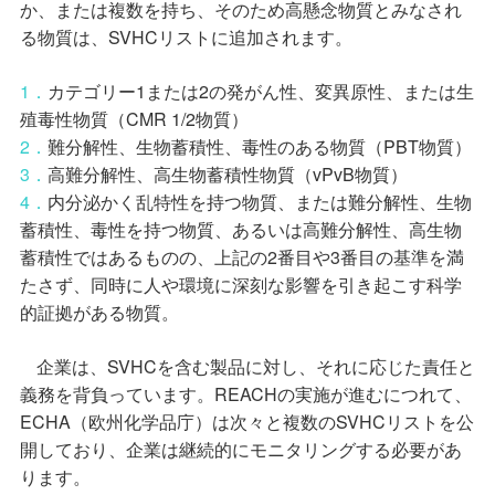
か、または複数を持ち、そのため高懸念物質とみなされ
る物質は、
SVHC
リストに追加されます。
1
．
カテゴリー
1
または
2
の発がん性、変異原性、または生
殖毒性物質（
CMR 1/2
物質）
2
．
難分解性、生物蓄積性、毒性のある物質（
PBT
物質）
3
．
高難分解性、高生物蓄積性物質（
vPvB
物質）
4
．
内分泌かく乱特性を持つ物質、または難分解性、生物
蓄積性、毒性を持つ物質、あるいは高難分解性、高生物
蓄積性ではあるものの、上記の
2
番目や
3
番目の基準を満
たさず、同時に人や環境に深刻な影響を引き起こす科学
的証拠がある物質。
企業は、
SVHC
を含む製品に対し、それに応じた責任と
義務を背負っています。
REACH
の実施が進むにつれて、
ECHA
（欧州化学品庁）は次々と複数の
SVHC
リストを公
開しており、企業は継続的にモニタリングする必要があ
ります。