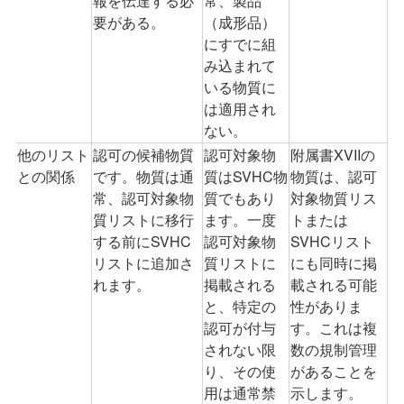
報を伝達する必
常、製品
要がある。
（成形品）
にすでに組
み込まれて
いる物質に
は適用され
ない。
他のリスト
認可の候補物質
認可対象物
附属書
XVII
の
との関係
です。物質は通
質は
SVHC
物
物質は、認可
常、認可対象物
質でもあり
対象物質リス
質リストに移行
ます。一度
トまたは
する前に
SVHC
認可対象物
SVHC
リスト
リストに追加さ
質リストに
にも同時に掲
れます。
掲載される
載される可能
と、特定の
性がありま
認可が付与
す。これは複
されない限
数の規制管理
り、その使
があることを
用は通常禁
示します。