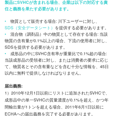
製品に
SVHC
が含まれる場合、企業は以下の対応する責
任と義務を果たす必要があります。
•
物質として販売する場合
:
川下ユーザーに対し、
SDS
（安全データシート）
を提供する必要があります。
•
混合物（調剤品）中の物質として存在する場合
:
当該
物質の含有量が
0.1%
以上の場合、下流の使用者に対し、
SDS
を提供する必要があります。
•
成形品の中に
SVHC
含有率が重量比で
0.1%
超の場合
:
当該成形品の受領者に対し、または消費者の要求に応じ
て、物質名とその含有量などを含む十分な情報を、
45
日
以内に無料で提供しなければなりません。
届出義務
:
1
）
2010
年
12
月
1
日以前にリストに追加された
SVHC
で、
成形品中の単一
SVHC
の質量濃度が
0.1%
を超え、かつ年
間輸出量が
1
トンを超える場合、
2011
年
6
月
1
日以前に
ECHA
への届出義務を完了する必要があります。