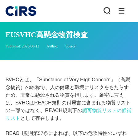
EUSVHC高懸念物質検査
Published: 2025-08-12
Author:
Source:
SVHC
とは、「
Substance of Very High Concern
」（高懸
念物質）の略称で、人の健康と環境にリスクをもたらす
ため、非常に懸念される物質を指します。厳密に言え
ば、
SVHC
は
REACH
規則の付属書に含まれる物質リスト
の一部ではなく、
REACH
規則下の
認可物質リストの候補
リスト
として存在します。
REACH
規則第
57
条によれば、以下の危険特性のいずれ