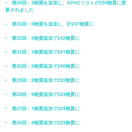
•
第
34
回：
3
物質を追加し、
SVHC
リストが
250
物質に更
新されました
•
第
33
回：
5
物質を追加し、計
247
物質に
•
第
32
回：
5
物質追加で
242
物質に
•
第
31
回：
1
物質追加で
241
物質に
•
第
30
回：
5
物質追加で
240
物質に
•
第
29
回：
2
物質追加で
235
物質に
•
第
28
回：
9
物質追加で
233
物質に
•
第
27
回：
1
物質追加で
224
物質に
•
第
26
回：
4
物質追加で
223
物質に