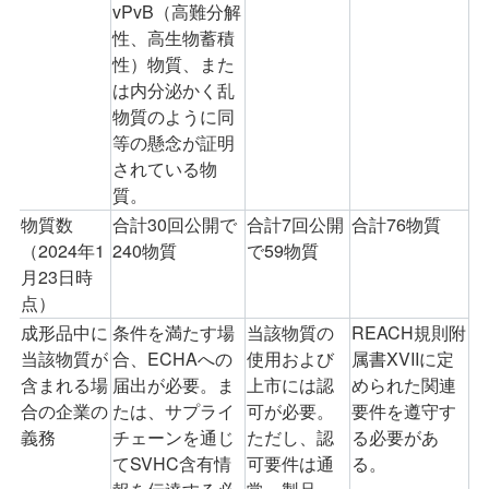
vPvB
（高難分解
性、高生物蓄積
性）物質、また
は内分泌かく乱
物質のように同
等の懸念が証明
されている物
質。
物質数
合計
30
回公開で
合計
7
回公開
合計
76
物質
（
2024
年
1
240
物質
で
59
物質
月
23
日時
点）
成形品中に
条件を満たす場
当該物質の
REACH
規則附
当該物質が
合、
ECHA
への
使用および
属書
XVII
に定
含まれる場
届出が必要。ま
上市には認
められた関連
合の企業の
たは、サプライ
可が必要。
要件を遵守す
義務
チェーンを通じ
ただし、認
る必要があ
て
SVHC
含有情
可要件は通
る。