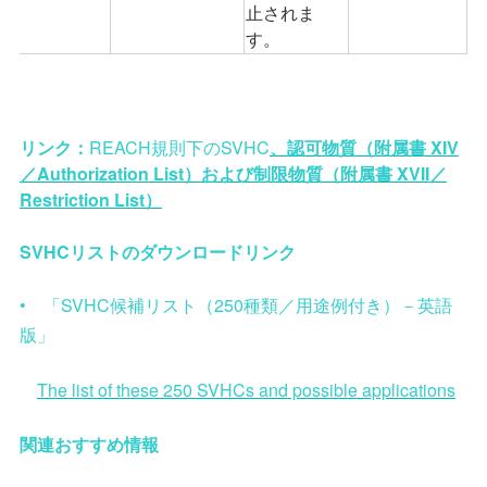
止されま
す。
リンク
：
REACH
規則下の
SVHC
、認可物質（附属書
XIV
／
Authorization List
）および制限物質（附属書
XVII
／
Restriction List
）
SVHC
リストのダウンロードリンク
•
「
SVHC
候補リスト（
250
種類／用途例付き）－英語
版」
The list of these 250 SVHCs and possible applications
関連おすすめ情報