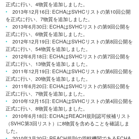
正式に行い、
4
物質を追加しました。
•
2013
年
12
月
16
日
: ECHA
は
SVHC
リストの第
10
回公開
を正式に行い、
7
物質を追加しました。
•
2013
年
6
月
30
日
: ECHA
は
SVHC
リストの第
9
回公開を
正式に行い、
6
物質を追加しました。
•
2012
年
12
月
19
日
: ECHA
は
SVHC
リストの第
8
回公開を
正式に行い、
54
物質を追加しました。
•
2012
年
6
月
18
日
: ECHA
は
SVHC
リストの第
7
回公開を
正式に行い、
13
物質を追加しました。
•
2011
年
12
月
19
日
: ECHA
は
SVHC
リストの第
6
回公開を
正式に行い、
20
物質を追加しました。
•
2011
年
6
月
20
日
: ECHA
は
SVHC
リストの第
5
回公開を
正式に行い、
7
物質を追加しました。
•
2010
年
12
月
15
日
: ECHA
は
SVHC
リストの第
4
回公開を
正式に行い、
8
物質を追加しました。
•
2010
年
6
月
18
日
: ECHA
は
REACH
規則認可候補リスト
（
SVHC
第
3
回リスト）に
8
物質を含めることを確認しま
した。
•
2010
年
3
月
30
日
: REACH
規則の管轄機関である
ECHA