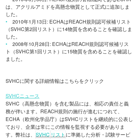
は、アクリルアミドを高懸念物質として正式に追加しま
した。
•
2010
年
1
月
13
日
: ECHA
は
REACH
規則認可候補リスト
（
SVHC
第
2
回リスト）に
14
物質を含めることを確認しま
した。
•
2008
年
10
月
28
日
: ECHA
は
REACH
規則認可候補リス
ト（
SVHC
第
1
回リスト）に
15
物質を含めることを確認し
ました。
SVHC
に関する詳細情報はこちらをクリック
SVHC
ニュース
SVHC
（高懸念物質）を含む製品には、相応の責任と義
務が伴います。
REACH
規則の施行が進むにつれて、
ECHA
（欧州化学品庁）は
SVHC
リストを継続的に公表し
ており、企業は常にこの情報を監視する必要がありま
す。弊社は、
SVHC
リスト
に準拠した分析・試験サービ