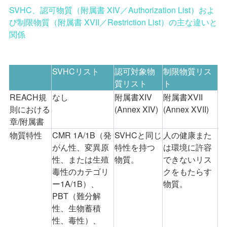
SVHC
、認可物質（附属書
XIV
／
Authorization List
）およ
び制限物質（附属書
XVII
／
Restriction List
）
の主な違いと
関係
SVHC
リスト
認可対象物
制限物質リス
質リスト
ト
REACH
規
なし
附属書
XIV
附属書
XVII
則における
(Annex XIV)
(Annex XVII)
章
/
附属書
物質特性
CMR 1A/1B
（発
SVHC
と同じ
人の健康また
がん性、変異原
特性を持つ
は環境に許容
性、または生殖
物質。
できないリス
毒性のカテゴリ
クをもたらす
ー
1A/1B
）、
物質。
PBT
（難分解
性、生物蓄積
性、毒性）、