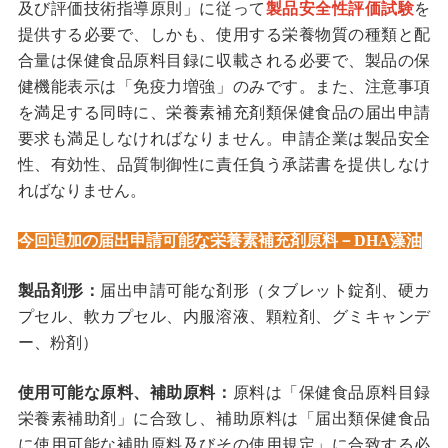
及び評価技術指導原則」に従って
製品安全性評価試験
を
提供する必要で、しかも、使用する栄養物質の種類と配
合量は保健食品原料目録に収載される必要で、製品の保
健機能表示は「免疫力増強」のみです。また、注意事項
を満足する同時に、栄養素補充剤類保健食品の届出申請
要求も満足しなければなりません。申請企業は製品安全
性、有効性、品質制御性に責任負う承諾書を提供しなけ
ればなりません。
今回追加の届出申請可能な栄養素補充剤原料－
DHA
藻油
製品剤形：
届出申請可能な剤形（タブレット錠剤、硬カ
プセル、軟カプセル、内服溶液、顆粒剤、グミキャンデ
ー、粉剤）
使用可能な原料、補助原料：
原料は「保健食品原料目録
栄養素補助剤」に合致し、補助原料は「届出類保健食品
に使用可能な補助原料及びその使用規定」に合致する必