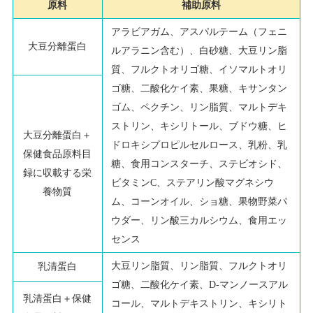
原料
補助原料
アラビアガム、アスパルテーム（フェニ
大豆分離蛋白
ルアラニン含む）、白砂糖、大豆リン脂
質、フルクトオリゴ糖、イソマルトオリ
ゴ糖、二酸化ケイ素、果糖、キサンタン
ゴム、ペクチン、リン脂質、マルトデキ
ストリン、キシリトール、ブドウ糖、ヒ
大豆分離蛋白＋
ドロキシプロピルセルロース、乳粉、乳
保健食品原料目
糖、食用コンスターチ、ステビオシド、
録に収載する栄
ビタミン
C
、ステアリン酸マグネシウ
養物質
ム、コーンオイル、ショ糖、果物野菜パ
ウダー、リン酸三カルシウム、食用エッ
センス
大豆リン脂質、リン脂質、フルクトオリ
乳清蛋白
ゴ糖、二酸化ケイ素、
D-
マンノースアル
乳清蛋白＋保健
コール、マルトデキストリン、キシリト