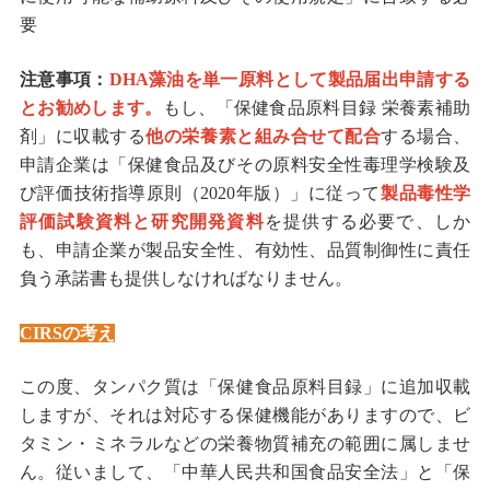
要
注意事項：
DHA
藻油を単一原料として製品届出申請する
とお勧めします
。
もし、「保健食品原料目録 栄養素補助
剤」に収載する
他の栄養素と組み合せて配合
する場合、
申請企業は「保健食品及びその原料安全性毒理学検験
及
び評価
技術
指導原則（
2020
年版）」に従って
製品毒性学
評価試験資料と研究開発資料
を提供する必要で、しか
も、申請企業が製品安全性、有効性、品質制御性に責任
負う承諾書も提供しなければなりません。
CIRS
の考え
この度、タンパク質は「保健食品原料目録」に追加収載
しますが、それは対応する保健機能がありますので、ビ
タミン・ミネラルなどの栄養物質補充の範囲に属しませ
ん。従いまして、「中華人民共和国食品安全法」と「保