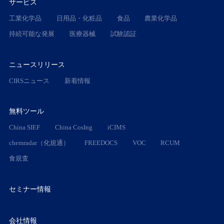
サービス
工業化学品
日用品・化粧品
食品
農業化学品
持続可能な発展
医療器械
試験認証
ニュースリリース
CIRSニュース
新着情報
無料ツール
China SIEF
China CosIng
iCIMS
chemradar（化規通）
FREEDOCS
VOC
RCUM
食規査
セミナー情報
会社情報