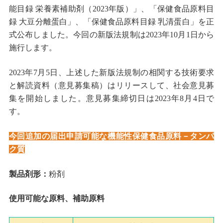
能目録 栄養素補助剤（
2023
年版）」、「保健食品原料目
録 大豆分離蛋白」、「保健食品原料目録 乳清蛋白」を正
式公布しました。今回の新版法規制は
2023
年
10
月
1
日から
施行します。
2023
年
7
月
5
日、上述した新版法規制の相関する技術要求
と解読資料（意見募集稿）はリリースして、社会意見募
集を開始しました。意見募集締切日は
2023
年
8
月
4
日で
す。
今回追加の届出申請可能な機能性保健食品原料－タンパ
ク質
製品剤形：
粉剤
使用可能な原料、補助原料