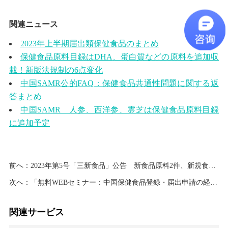
関連ニュース
2023
年上半期届出類保健食品のまとめ
保健食品原料目録は
DHA
、蛋白質などの原料を追加収
載！新版法規制の
6
点変化
中国
SAMR
公的
FAQ
：保健食品共通性問題に関する返
答まとめ
中国
SAMR
人参、西洋参、霊芝は保健食品原料目録
に追加予定
前へ：
2023年第5号「三新食品」公告 新食品原料2件、新規食品添加物3件、新規食品接触物質3件を認可
次へ：
「無料WEBセミナー：中国保健食品登録・届出申請の経験共有と難点分析」Q&Aまとめ
関連サービス