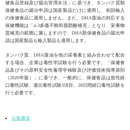
健食品登録及び届出管理弁法」に基づき、タンパク質類
保健食品の届出申請は国産製品だけに適用し、初回輸入
の保健食品に適用しません。また、
DHA
藻油の対応する
保健機能は「
n-3
多価不飽和脂肪酸補充」となり、栄養物
質補充の範囲に属しますので、
DHA
類保健食品の届出申
請は国産製品も輸入製品も適用します。
タンパク質、
DHA
藻油を他の栄養素と組み合わせて配合
する場合、企業は毒性学試験を行う必要です。「保健食
品及びその原料安全性毒理学検験及び評価技術指導原則
（
2020
年版）」に基づき、一般的に、保健食品は急性経
口毒性試験、遺伝毒性試験
3
項目、
28
日間経口毒性試験を
行う必要です。
公告原文