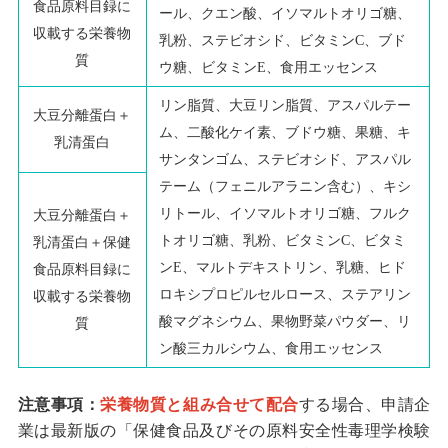
食品原料目録に
ール、クエン酸、イソマルトオリゴ糖、
収載する栄養物
乳粉、ステビオシド、ビタミン
C
、ブド
質
ウ糖、ビタミン
E
、食用エッセンス
リン脂質、大豆リン脂質、アスパルテー
大豆分離蛋白＋
ム、二酸化ケイ素、ブドウ糖、果糖、キ
乳清蛋白
サンタンゴム、ステビオシド、アスパル
テーム（フェニルアラニン含む）、キシ
リトール、イソマルトオリゴ糖、フルク
大豆分離蛋白＋
トオリゴ糖、乳粉、ビタミン
C
、ビタミ
乳清蛋白＋保健
ン
E
、マルトデキストリン、乳糖、ヒド
食品原料目録に
ロキシプロピルセルロース、ステアリン
収載する栄養物
酸マグネシウム、果物野菜パウダー、リ
質
ン酸三カルシウム、食用エッセンス
注意事項：
栄養物質と組み合せて配合
する場合、申請企
業は最新版の「保健食品及びその原料安全性毒理学検験