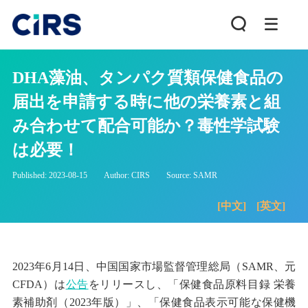
DHA藻油、タンパク質類保健食品の
届出を申請する時に他の栄養素と組
み合わせて配合可能か？毒性学試験
は必要！
Published: 2023-08-15
Author: CIRS
Source: SAMR
[中文]
[英文]
2023
年
6
月
14
日、中国国家市場監督管理総局（
SAMR
、元
CFDA
）は
公告
をリリースし、「保健食品原料目録 栄養
素補助剤（
2023
年版）」、「保健食品表示可能な保健機