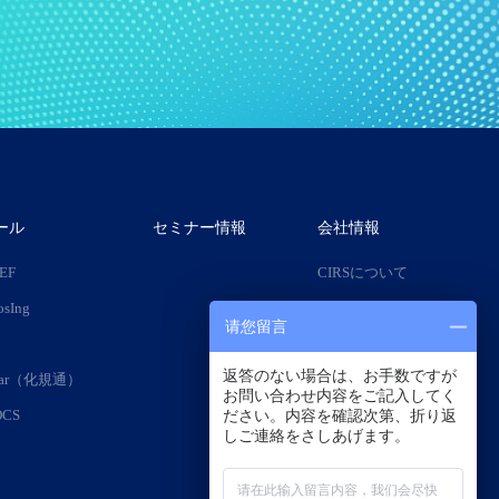
ール
セミナー情報
会社情報
IEF
CIRSについて
osIng
会社沿革
请您留言
専門家チーム
返答のない場合は、お手数ですが
adar（化規通）
採用情報
お問い合わせ内容をご記入してく
ださい。内容を確認次第、折り返
OCS
しご連絡をさしあげます。