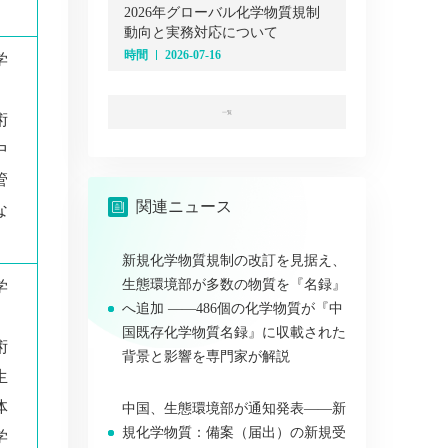
2026年グローバル化学物質規制
動向と実務対応について
時間
2026-07-16
学
、
一覧
術
中
管
関連ニュース
な
新規化学物質規制の改訂を見据え、
生態環境部が多数の物質を『名録』
学
へ追加 ——486個の化学物質が『中
、
国既存化学物質名録』に収載された
術
背景と影響を専門家が解説
生
体
中国、生態環境部が通知発表――新
規化学物質：備案（届出）の新規受
学