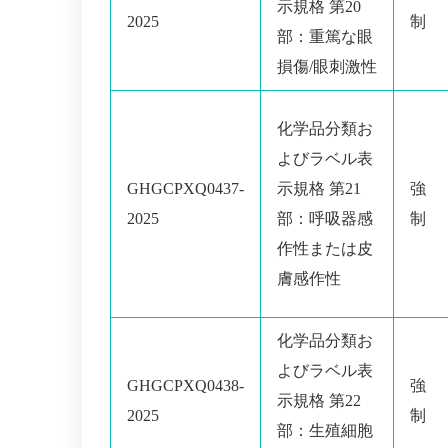
示規格 第20
2025
制
部：重篤な眼
損傷/眼刺激性
化学品分類お
よびラベル表
GHGCPXQ0437-
示規格 第21
強
2025
部：呼吸器感
制
作性または皮
膚感作性
化学品分類お
よびラベル表
GHGCPXQ0438-
強
示規格 第22
2025
制
部：生殖細胞