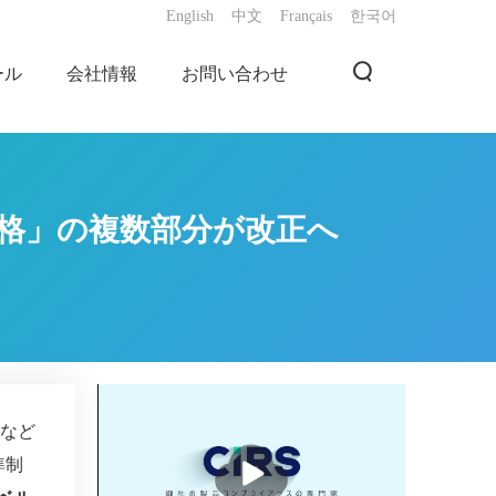
English
中文
Français
한국어
ール
会社情報
お問い合わせ
示規格」の複数部分が改正へ
」など
播
準制
放