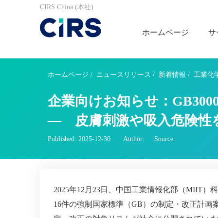
CIRS China (本社)
ホームページ
サ
ホームページ
/
ニュースリリース
/
新着情報
/
工業化
企業向けお知らせ：GB3
― 皮膚刺激や吸入危険性
Published: 2025-12-30
Author:
Source:
2025年12月23日、中国工業情報化部（MI
16件の強制国家標準（GB）の制定・改正計