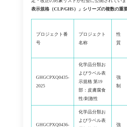
定・改正の対象リストが社会に公開されていま
表示規格（CLP/GHS）」シリーズの複数の重
プロジェクト番
プロジェクト
性
号
名称
質
化学品分類お
よびラベル表
GHGCPXQ0435-
強
示規格 第19
2025
制
部：皮膚腐食
性/刺激性
化学品分類お
よびラベル表
GHGCPXQ0436-
強