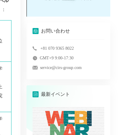
ラベル
。：
お問い合わせ
位
+81 070 9365 8022
GMT+9 9:00-17:30
service@cirs-group.com
学
、
上
最新イベント
院
学
、