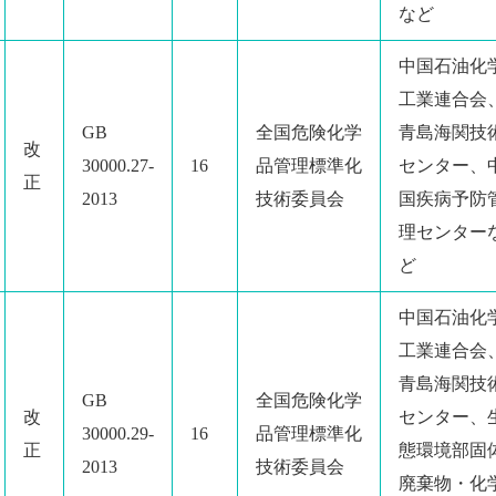
など
中国石油化
工業連合会
GB
全国危険化学
青島海関技
改
30000.27-
16
品管理標準化
センター、
正
2013
技術委員会
国疾病予防
理センター
ど
中国石油化
工業連合会
青島海関技
GB
全国危険化学
改
センター、
30000.29-
16
品管理標準化
正
態環境部固
2013
技術委員会
廃棄物・化