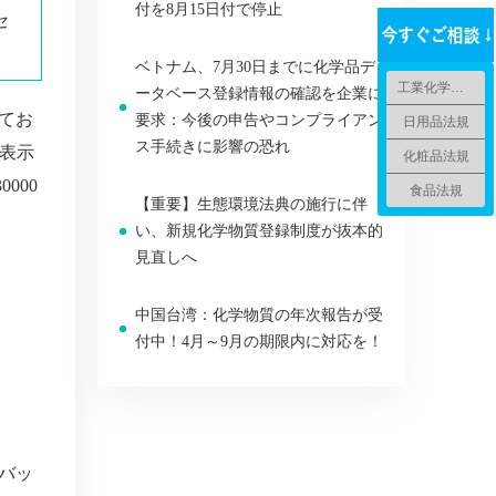
付を8月15日付で停止
セ
ベトナム、7月30日までに化学品デ
工業化学品法規
ータベース登録情報の確認を企業に
てお
要求：今後の申告やコンプライアン
日用品法規
ス手続きに影響の恐れ
表示
化粧品法規
000
食品法規
【重要】生態環境法典の施行に伴
い、新規化学物質登録制度が抜本的
見直しへ
中国台湾：化学物質の年次報告が受
付中！4月～9月の期限内に対応を！
バッ