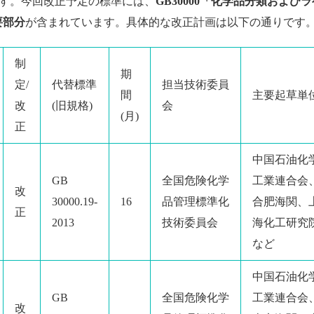
す。今回改正予定の標準には、
GB30000「化学品分類および
要部分
が含まれています。具体的な改正計画は以下の通りです
制
期
定/
代替標準
担当技術委員
間
主要起草単
改
(旧規格)
会
(月)
正
中国石油化
GB
全国危険化学
工業連合会
改
30000.19-
16
品管理標準化
合肥海関、
正
2013
技術委員会
海化工研究
など
中国石油化
GB
全国危険化学
工業連合会
改