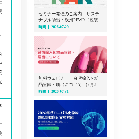
上
院
セミナー開催のご案内｜サステ
ナブル輸出：欧州PPWR（包装・
包装廃棄物規則）オンラインセ
時間
2026-07-29
ミナー（7月29日）
学
、
術
中
管
無料ウェビナー：台湾輸入化粧
な
品登録・届出について （7月31
日）
時間
2026-07-31
学
、
上
院