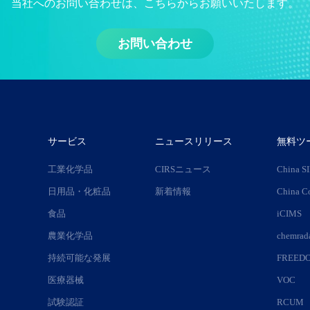
当社へのお問い合わせは、こちらからお願いいたします。
お問い合わせ
サービス
ニュースリリース
無料ツ
工業化学品
CIRSニュース
China S
日用品・化粧品
新着情報
China C
食品
iCIMS
農業化学品
chemr
持続可能な発展
FREED
医療器械
VOC
試験認証
RCUM