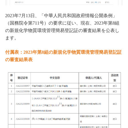
2023
年
7
月
13
日
、「中華人民共和国政府情報公開条例」
（国務院令第
711
号）の要求に従い、現在、
2023
年第
8
組
の新規化学物質環境管理簡易登記証の審査結果を公表し
ます。
付属表：
2023
年第
8
組の新規化学物質環境管理簡易登記証
の審査結果表