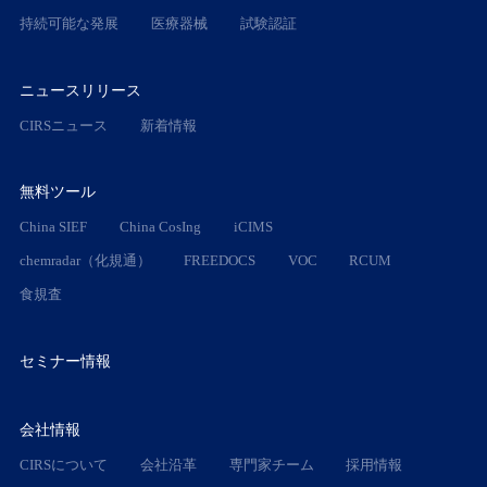
持続可能な発展
医療器械
試験認証
ニュースリリース
CIRSニュース
新着情報
無料ツール
China SIEF
China CosIng
iCIMS
chemradar（化規通）
FREEDOCS
VOC
RCUM
食規査
セミナー情報
会社情報
CIRSについて
会社沿革
専門家チーム
採用情報