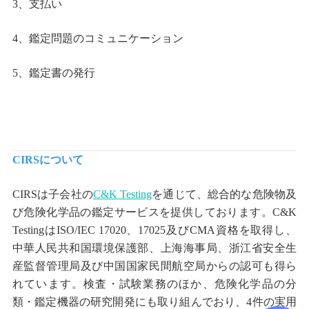
3
、支払い
4
、鑑定問題のコミュニケーション
5
、鑑定書の発行
CIRS
について
CIRS
は子会社の
C&K Testing
を通じて、総合的な危険物及
び危険化学品の鑑定サービスを提供しております。
C&K
Testing
は
ISO/IEC 17020
、
17025
及び
CMA
資格を取得し、
中華人民共和国環境保護部、上海海事局、浙江省安全生
産監督管理局及び中国国家民間航空局からの認可も得ら
れています。検査
・
試験業務のほか、危険化学品の分
類
・
鑑定機器の研究開発にも取り組んでおり、
4
件の実用