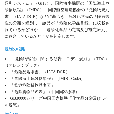
調和システム」（
GHS
）、国際海事機関の「国際海上危
険物規程」（
IMDG
）、国際航空運送協会の「危険物規則
書」（
IATA DGR
）などに基づき、危険化学品の危険有害
性の分類を鑑別し、該品が「危険化学品目録」に収載さ
れているかどうか、「危険化学品の定義及び確定原則」
に適合しているかどうかを判定します。
規制の根拠
「危険物輸送に関する勧告・モデル規則」（
TDG
）
（オレンジブック）
「危険品規則書」（
IATA DGR
）
「国際海上危険物規程」（
IMDG Code)
）
「鉄道危険貨物品名表」
「危険貨物品名表」（中国国家標準）
GB30000
シリーズ中国国家標準「化学品分類及びラベ
ル規範」