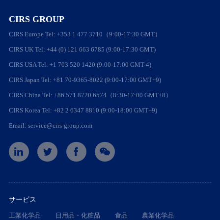
CIRS GROUP
CIRS Europe Tel: +353 1 477 3710（9:00-17:30 GMT）
CIRS UK Tel: +44 (0) 121 663 6785 (9:00-17:30 GMT)
CIRS USA Tel: +1 703 520 1420 (9:00-17:00 GMT-4)
CIRS Japan Tel: +81 70-9365-8022 (9:00-17:00 GMT+9)
CIRS China Tel: +86 571 8720 6574（8:30-17:00 GMT+8）
CIRS Korea Tel: +82 2 6347 8810 (9:00-18:00 GMT+9)
Email: service@cirs-group.com
サービス
工業化学品
日用品・化粧品
食品
農業化学品