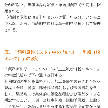
分6.0%以下。当該製品は家畜・家禽用飼料での使用に限
定される。
【強制表示義務項目】粗タンパク質、粗灰分、アンモニ
ウム塩、水分。当該飼料原料は単一飼料品種として管理
される。
五、「飼料原料リスト」中の「8.4.3____乳粉［粉
ミルク］」の改訂
「飼料原料リスト」中の「8.4.3____乳粉［粉ミルク］」
の特徴記述を以下の通り改訂する：
乳用動物の生乳を原料とし、加工を経て製造された粉状
製品（全脂、脱脂、部分脱脂粉乳および調製粉乳を含
む）。製品名には具体的な動物品種および製品タイプを
明記すること。（例：全脂牛乳粉、脱脂羊乳粉、全脂ラ
クダ乳粉）。製品は資格を有する乳製品生産企業から提