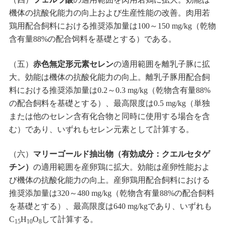
機体の抗酸化能力の向上および生産性能の改善。肉用若
鶏用配合飼料における推奨添加量は100～150 mg/kg（乾物
含有量88%の配合饲料を基礎とする）である。
（五）
赤色無定形元素セレン
の適用範囲を離乳子豚に拡
大。効能は機体の抗酸化能力の向上。離乳子豚用配合飼
料における推奨添加量は0.2～0.3 mg/kg（乾物含有量88%
の配合飼料を基礎とする）、最高限度は0.5 mg/kg（単独
または他のセレン含有化合物と同時に使用する場合を含
む）であり、いずれもセレン元素として計算する。
（六）
マリーゴールド抽出物（有効成分：クエルセタゲ
チン）
の適用範囲を産卵鶏に拡大。効能は産卵性能およ
び機体の抗酸化能力の向上。産卵鶏用配合飼料における
推奨添加量は320～480 mg/kg（乾物含有量88%の配合飼料
を基礎とする）、最高限度は640 mg/kgであり、いずれも
C
H
O
して計算する。
15
10
8