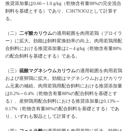
推奨添加量は0.66～1.0 g/kg（乾物含有量88%の完全混合
飼料を基礎とする）であり、C3H7N3O2として計算す
る。
（二）
二ギ酸カリウム
の適用範囲を肉用若鶏（ブロイラ
ー）に拡大。効能は飼料変換効率の向上。肉用若鶏用配
合飼料における推奨添加量は2～4 g/kg（乾物含有量88%
の配合飼料を基礎とする）である。
（三）
硫酸マグネシウムカリウム
の適用範囲を肉用若鶏
および産卵鶏に拡大。効能はマグネシウムおよびカリウ
ム元素の補給。肉用若鶏用配合飼料における推奨添加量
は0.2%～0.4%（乾物含有量88%の配合飼料を基礎とす
る）、産卵鶏用配合飼料における推奨添加量は0.13%～
0.17%（乾物含有量88%の配合飼料を基礎とする）であ
り、いずれも製品として計算する。
（四）
フェルラ酸
の適用範囲を肉用若鶏に拡大。効能は