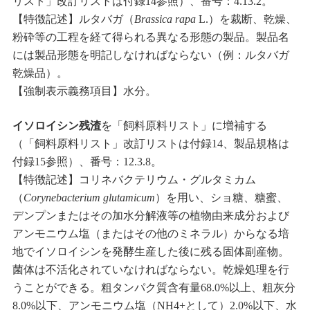
リスト」改訂リストは付録14参照）、番号：4.13.2。
【特徴記述】ルタバガ（
Brassica rapa
L.）を裁断、乾燥、
粉砕等の工程を経て得られる異なる形態の製品。製品名
には製品形態を明記しなければならない（例：ルタバガ
乾燥品）。
【強制表示義務項目】水分。
イソロイシン残渣
を「飼料原料リスト」に増補する
（「飼料原料リスト」改訂リストは付録14、製品規格は
付録15参照）、番号：12.3.8。
【特徴記述】コリネバクテリウム・グルタミカム
（
Corynebacterium glutamicum
）を用い、ショ糖、糖蜜、
デンプンまたはその加水分解液等の植物由来成分および
アンモニウム塩（またはその他のミネラル）からなる培
地でイソロイシンを発酵生産した後に残る固体副産物。
菌体は不活化されていなければならない。乾燥処理を行
うことができる。粗タンパク質含有量68.0%以上、粗灰分
8.0%以下、アンモニウム塩（NH4+として）2.0%以下、水