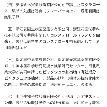
（四）安徽金禾実業股份有限公司が申請した
スクラロー
ス
。製品の効能は誘食（フレーバー向上）、適用範囲は
離乳子豚。
（五）浙江花園生物医薬股份有限公司、浙江花園栄養科
技有限公司が共同申請した
コレステロール（ラノリン由
来）
。製品は飼料中のコレステロール補充剤として、適
用範囲はエビ。
（六）保定冀中薬業有限公司、保定陽光本草薬業有限公
司、中国水産科学研究院淡水漁業研究センター、河北農
業大学が共同申請した
ビャクジュツ抽出物（有効成分：
ビャクジュツ多糖体）
。製品の効能は機体の抗酸化能力
の向上、動物の成長促進、適用範囲はエビ、淡水魚。
（七）申亜生物科技股份有限公司が申請した
デキストラ
ン鉄
。製品の効能は動物への鉄分補給、適用範囲は離乳