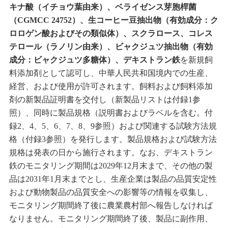
キナ酸（イチョウ葉由来）、ベライゼンス芽胞桿菌
（CGMCC 24752）、生コーヒー豆抽出物（有効成分：ク
ロロゲン酸およびその類似体）、スクラロース、コレス
テロール（ラノリン由来）、ビャクジュツ抽出物（有効
成分：ビャクジュツ多糖体）、デキストラン鉄
を新規飼
料添加剤として認可し、中華人民共和国境内での生産、
経営、および使用が許可されます。飼料および飼料添加
剤の新製品証明書を交付し（新製品リストは付録1参
照）、同時に製品規格（説明書およびラベルを含む。付
録2、4、5、6、7、8、9参照）および関連する試験方法規
格（付録3参照）を発行します。製品規格および試験方法
規格は発表の日から施行されます。なお、デキストラン
鉄のモニタリング期間は2029年12月末まで、その他の製
品は2031年1月末までとし、生産企業は製品の品質安定性
および動物製品の品質安全への影響等の情報を収集し、
モニタリング期間終了後に農業農村部へ報告しなければ
なりません。モニタリング期間終了後、製品に副作用、