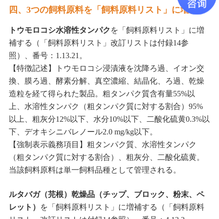
四、3つの飼料原料を「飼料原料リスト」に増補
トウモロコシ水溶性タンパク
を「飼料原料リスト」に増
補する（「飼料原料リスト」改訂リストは付録14参
照）、番号：1.13.21。
【特徴記述】トウモロコシ浸漬液を沈降ろ過、イオン交
換、膜ろ過、酵素分解、真空濃縮、結晶化、ろ過、乾燥
造粒を経て得られた製品。粗タンパク質含有量55%以
上、水溶性タンパク（粗タンパク質に対する割合）95%
以上、粗灰分12%以下、水分10%以下、二酸化硫黄0.3%以
下、デオキシニバレノール2.0 mg/kg以下。
【強制表示義務項目】粗タンパク質、水溶性タンパク
（粗タンパク質に対する割合）、粗灰分、二酸化硫黄。
当該飼料原料は単一飼料品種として管理される。
ルタバガ（芫根）乾燥品（チップ、ブロック、粉末、ペ
レット）
を「飼料原料リスト」に増補する（「飼料原料