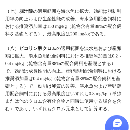
（七）
胆汁酸
の適用範囲を海水魚に拡大。効能は脂肪利
用率の向上および生産性能の改善。海水魚用配合飼料に
おける推奨添加量は150 mg/kg（乾物含有量88%の配合飼
料を基礎とする）、最高限度は200 mg/kgである。
（八）
ピコリン酸クロム
の適用範囲を淡水魚および産卵
鶏に拡大。淡水魚用配合飼料における推奨添加量は0.2～
0.4 mg/kg（乾物含有量88%の配合飼料を基礎とする）
で、効能は成長性能の向上。産卵鶏用配合飼料における
推奨添加量は0.4 mg/kg（乾物含有量88%の配合飼料を基
礎とする）で、効能は卵質の改善。淡水魚および産卵鶏
用配合飼料における最高限度はいずれも0.8 mg/kg（単独
または他のクロム含有化合物と同時に使用する場合を含
む）であり、いずれもクロム元素として計算する。