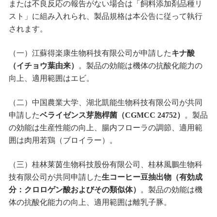
または不良反応の報告がない場合は「飼料添加剤品種リ
スト」に組み入れられ、製品規格は本公告に従って執行
されます。
（一）江蘇得楽康生物科技有限公司が申請した
キナ酸
（イチョウ葉由来）
。製品の効能は機体の抗酸化能力の
向上、適用範囲はエビ。
（二）中国農業大学、湖北凱能生物科技有限公司が共同
申請した
ベライゼンス芽胞桿菌（CGMCC 24752）
。製品
の効能は生産性能の向上、腸内フローラの調節、適用範
囲は肉用若鶏（ブロイラー）。
（三）桂林莱茵生物科技股份有限公司、桂林風鵬生物科
技有限公司が共同申請した
生コーヒー豆抽出物（有効成
分：クロロゲン酸およびその類似体）
。製品の効能は機
体の抗酸化能力の向上、適用範囲は離乳子豚。