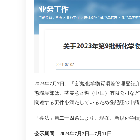
2023
年
7
月
7
日、「新規化学物質環境管理登記
態環境部は、芬美意香料（中国）有限公司など
関連する要件を満たしているため登記証の申請
「弁法」第二十四条により、現在、新規化学物
公示期間：
2023
年
7
月
7
日
—7
月
11
日