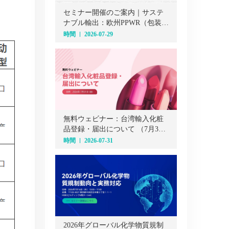
セミナー開催のご案内｜サステ
ナブル輸出：欧州PPWR（包装・
包装廃棄物規則）オンラインセ
時間
2026-07-29
ミナー（7月29日）
無料ウェビナー：台湾輸入化粧
品登録・届出について （7月31
日）
時間
2026-07-31
2026年グローバル化学物質規制