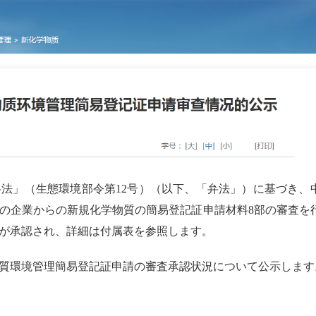
弁法」（生態環境部令第
12
号）（以下、「弁法」）に基づき、
の企業からの新規化学物質の簡易登記証申請材料
8
部の審査を
が承認され、詳細は付属表を参照します。
質環境管理簡易登記証申請の審査承認状況について公示します