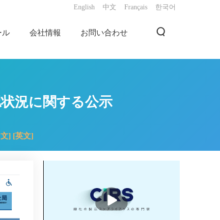
English
中文
Français
한국어
ール
会社情報
お問い合わせ
認状況に関する公示
中文]
[英文]
播
放