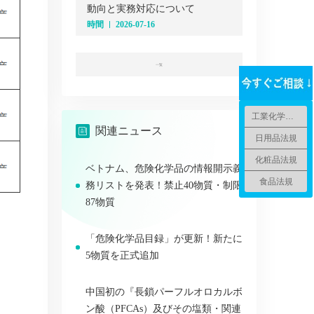
動向と実務対応について
時間
2026-07-16
一覧
工業化学品法規
関連ニュース
日用品法規
化粧品法規
ベトナム、危険化学品の情報開示義
食品法規
務リストを発表！禁止40物質・制限
87物質
「危険化学品目録」が更新！新たに
5物質を正式追加
中国初の『長鎖パーフルオロカルボ
ン酸（PFCAs）及びその塩類・関連