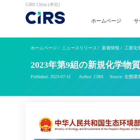
CIRS China (本社)
ホームページ
サ
ホームページ
/
ニュースリリース
/
新着情報
/
工業化
2023年第9組の新規化学
Published: 2023-07-11
Author: CIRS
Source: 生態