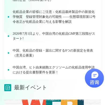
化粧品企業の皆様にご注意：化粧品最終製品中の新規化
学物質 登録管理対象化の可能性 ――生態環境部第12号
令改正が化粧品企業に与える影響を解説
2026年7月1日より、中国台湾の化粧品GMP第三段階がス
タート!
中国、化粧品の登録・届出に関する8つの新規定を発表
（意見公募案）
中国台湾、ヒト由来細胞エクソソームの化粧品使用申請
における提出書類要件を更新！
最新イベント