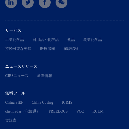
サービス
工業化学品
日用品・化粧品
食品
農業化学品
持続可能な発展
医療器械
試験認証
ニュースリリース
CIRSニュース
新着情報
無料ツール
China SIEF
China CosIng
iCIMS
chemradar（化規通）
FREEDOCS
VOC
RCUM
食規査