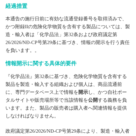
経過措置
本通告の施行日前に有効な流通登録番号を取得済みで、
かつ附録IIの危険化学物質を含有する製品については、製
造・輸入者は「化学品法」第32条および政府議定第
26/2026/NĐ-CP号第29条に基づき、情報の開示を行う責任
を負います。。
情報開示に関する具体的要件
『化学品法』第32条に基づき、危険化学物質を含有する
製品を製造・輸入する組織および個人は、商品流通前
に、専門データベース上で情報を
開示
し、かつ自社ポー
タルサイトや販売場所等で当該情報を
公開
する義務を負
います。また、製品の販売者は購入者へ関連情報を提供
しなければなりません。
政府議定第26/2026/NĐ-CP号第29条により、製造・輸入者