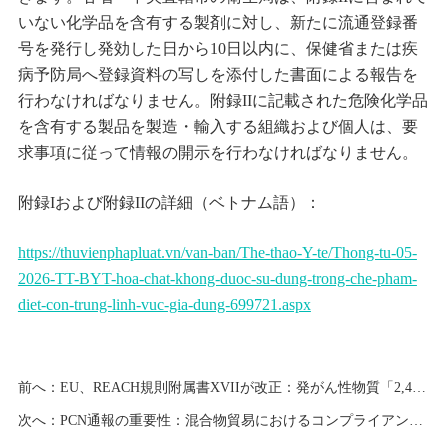
いない化学品を含有する製剤に対し、新たに流通登録番
号を発行し発効した日から10日以内に、保健省または疾
病予防局へ登録資料の写しを添付した書面による報告を
行わなければなりません。附録IIに記載された危険化学品
を含有する製品を製造・輸入する組織および個人は、要
求事項に従って情報の開示を行わなければなりません。
附録Iおよび附録IIの詳細（ベトナム語）：
https://thuvienphapluat.vn/van-ban/The-thao-Y-te/Thong-tu-05-
2026-TT-BYT-hoa-chat-khong-duoc-su-dung-trong-che-pham-
diet-con-trung-linh-vuc-gia-dung-699721.aspx
前へ：
EU、REACH規則附属書XVIIが改正：発がん性物質「2,4-ジニトロトルエン」を制限対象に追加
次へ：
PCN通報の重要性：混合物貿易におけるコンプライアンスを強みに変える戦略的対応