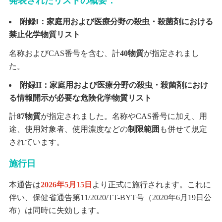
発表されたリストの概要：
附録I：家庭用および医療分野の殺虫・殺菌剤における
禁止化学物質リスト
名称およびCAS番号を含む、計
40物質
が指定されまし
た。
附録II：家庭用および医療分野の殺虫・殺菌剤におけ
る情報開示が必要な危険化学物質リスト
計
87物質
が指定されました。名称やCAS番号に加え、用
途、使用対象者、使用濃度などの
制限範囲
も併せて規定
されています。
施行日
本通告は
2026年5月15日
より正式に施行されます。これに
伴い、保健省通告第11/2020/TT-BYT号（2020年6月19日公
布）は同時に失効します。