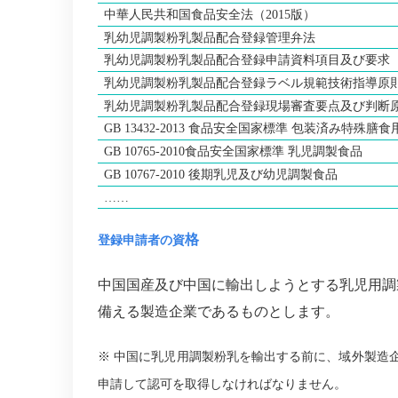
中華人民
共和国食品安全法（
2015
版）
乳幼児調製粉乳製品配合登録管理弁法
乳幼児調製粉乳製品配合登録申請資料項目及び要求
乳幼児調製粉乳製品配合登録ラベル規範技術指導原
乳幼児調製粉乳製品配合登録現場審査要点及び判断
GB 13432-2013
食品安全国家標準 包装済み特殊膳食
GB 10765-2010
食品安全国家標準
乳児調製食品
GB 10767-2010
後期乳児及び幼児調製食品
……
格
登録申請者の資
中国国産及び中国に輸出しようとする乳児用調
備える製造企業であるものとします。
※ 中国に乳児用調製粉乳を輸出する前に、域外製造企
申請して認可を取得しなければなりません。