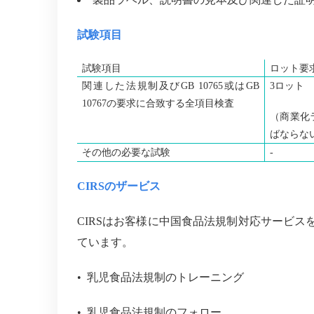
試験項目
試験項目
ロット要
関連した法規制及び
GB 10765
或は
GB
3ロット
10767
の要求に合致する全項目検査
（商業化
ばならな
その他の必要な試験
-
CIRSのザービス
CIRSはお客様に中国食品法規制対応サービ
ています。
• 乳児食品法規制のトレーニング
• 乳児食品法規制のフォロー