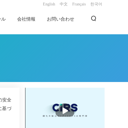
English
中文
Français
한국어
ール
会社情報
お問い合わせ
の安全
播
に基づ
放