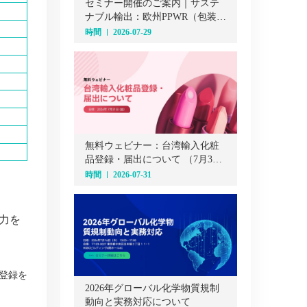
セミナー開催のご案内｜サステ
ナブル輸出：欧州PPWR（包装・
包装廃棄物規則）オンラインセ
時間
2026-07-29
ミナー（7月29日）
無料ウェビナー：台湾輸入化粧
品登録・届出について （7月31
日）
時間
2026-07-31
力を
の登録を
2026年グローバル化学物質規制
動向と実務対応について