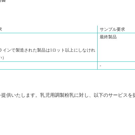
求
サンプル要求
最終製品
ライ
ンで製造された製品は
1
ロット以上にしなけれ
い）
-
スを提供いたします。乳児用調製粉乳に対し、以下のサービス
を