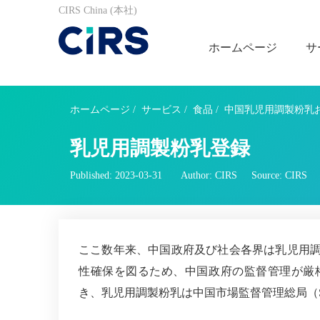
CIRS China (本社)
ホームページ
サ
ホームページ
/
サービス
/
食品
/
中国乳児用調製粉乳
乳児用調製粉乳登録
Published: 2023-03-31
Author: CIRS
Source: CIRS
ここ数年来、中国政府及び社会各界は乳児用
性確保を図るため、中国政府の監督管理が厳格
き、乳児用調製粉乳は中国市場監督管理総局（S