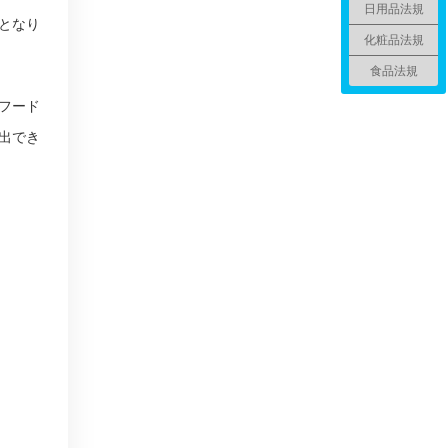
日用品法規
となり
化粧品法規
食品法規
フード
出でき