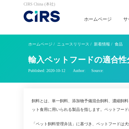
CIRS China (本社)
ホームページ
サ
ホームページ
/
ニュースリリース
/
新着情報
/
食品
輸入ペットフードの適合性
Published: 2020-10-12
Author:
Source:
飼料とは、単一飼料、添加物予備混合飼料、濃縮飼料
ット食用に用いられる製品を指します。ペットフード
「ペット飼料管理弁法」に基づき、ペットフードは犬