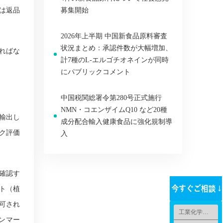
は返品
募集開始
2026年上半期 中国新食品原料審査
状況まとめ：承認件数が大幅増加、
ればな
計7種のL-エルゴチオネインが同時
にパブリックコメント
中国税関総署令第280号正式施行
NMN・コエンザイムQ10 など20種
輸出し
成分配合輸入健康食品に強化規制導
ク評価
入
確認す
ト（植
可され
工業化学品法規
ンマー