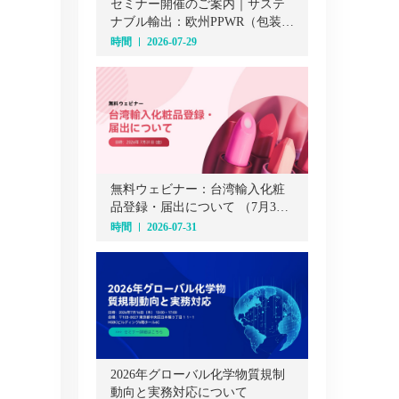
セミナー開催のご案内｜サステ
ナブル輸出：欧州PPWR（包装・
包装廃棄物規則）オンラインセ
時間
2026-07-29
ミナー（7月29日）
無料ウェビナー：台湾輸入化粧
品登録・届出について （7月31
日）
時間
2026-07-31
2026年グローバル化学物質規制
動向と実務対応について