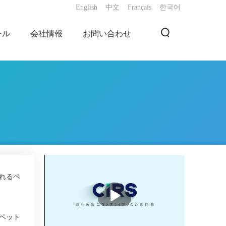
English
中文
Français
한국어
ール
会社情報
お問い合わせ
れるペ
播
放
ペット