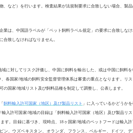
物、など）を行います。検査結果が法規制要求に合致しない場合、製品
企業は、中国語ラベルが「ペット飼料ラベル規定」の要求に合致しなけ
に合致しなければなりません。
地域に対してリスク評価し、中国に飼料を輸出した、或は中国に飼料を
中、各国家
/
地域の飼料安全監督管理体系は審査の重点となります。リス
可の国家
/
地域リスト及び飼料品種を制定して調整し、公表します。
「
飼料輸入許可国家（地区）及び製品リスト
」に入っているかどうかを
ド輸入許可国家
/
地域の目録は「飼料輸入許可国家（地区）及び製品リス
ります。目録に基づき、現時点、
18
ヶ国家
/
地域のペットフードは輸入許
ピン、ウズベキスタン、オランダ、フランス、ベルギー、ドイツ、デ