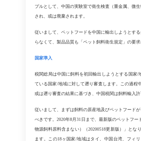
プルとして、中国の実験室で衛生検査（重金属、微生
され、或は廃棄されます。
従いまして、ペットフードを中国に輸出しようとする
らなくて、製品品質も「ペット飼料衛生規定」の要求
国家準入
税関総局は中国に飼料を初回輸出しようとする国家
/
ている国家
/
地域に対して遡り審査します。この過程
或は遡り審査の結果に基づき、中国税関は飼料輸入許
従いまして、まずは飼料の原産地及びペットフードが
べきです。
2020
年
8
月
31
日まで、最新版のペットフー
物源飼料原料含まない）（
20200518
更新版）」とな
ます。この
18
ヶ国家
/
地域はタイ、中国台湾、フィリ