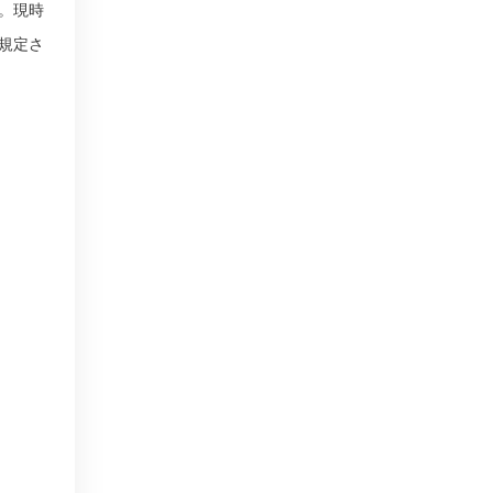
。現時
規定さ