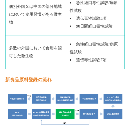
急性経口毒性試験
/
病原
個別外国又は中国の部分地域
性試験
において食用習慣がある微生
遺伝毒性試験
3
項
物
90
日間経口毒性試験
急性経口毒性試験
/
病原
多数の外国において食用を認
性試験
可した微生物
遺伝毒性試験
2
項
新食品原料登録の流れ