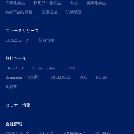
工業化学品
日用品・化粧品
食品
農業化学品
持続可能な発展
医療器械
試験認証
ニュースリリース
CIRSニュース
新着情報
無料ツール
China SIEF
China CosIng
iCIMS
chemradar（化規通）
FREEDOCS
VOC
RCUM
食規査
セミナー情報
会社情報
CIRSについて
会社沿革
専門家チーム
採用情報