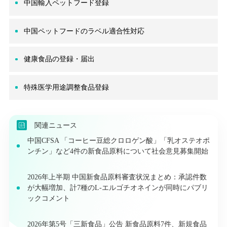
中国輸入ペットフード登録
中国ペットフードのラベル適合性対応
健康食品の登録・届出
特殊医学用途調整食品登録
関連ニュース
中国CFSA 「コーヒー豆総クロロゲン酸」「乳オステオポ
ンチン」など4件の新食品原料について社会意見募集開始
2026年上半期 中国新食品原料審査状況まとめ：承認件数
が大幅増加、計7種のL-エルゴチオネインが同時にパブリ
ックコメント
2026年第5号「三新食品」公告 新食品原料7件、新規食品