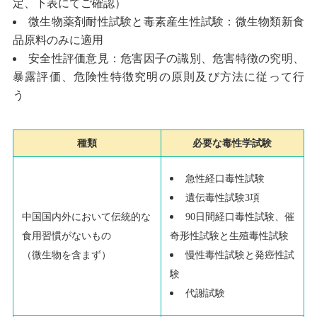
定、下表にてご確認）
微生物薬剤耐性試験と毒素産生性試験：微生物類新食
品原料のみに適用
安全性評価意見：危害因子の識別、危害特徴の究明、
暴露評価、危険性特徴究明の原則及び方法に従って行
う
種類
必要な毒性学試験
急性経口毒性試験
遺伝毒性試験
3
項
90
日間経口毒性試験、催
中国国内外において伝統的な
奇形性試験と生殖毒性試験
食用習慣がないもの
慢性毒性試験と発癌性試
（微生物を含まず）
験
代謝試験