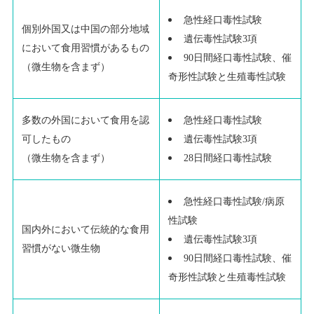
急性経口毒性試験
個別外国又は中国の部分地域
遺伝毒性試験
3
項
において食用習慣があるもの
90
日間経口毒性試験、催
（微生物を含まず）
奇形性試験と生殖毒性試験
急性経口毒性試験
多数の外国において食用を認
遺伝毒性試験
3
項
可したもの
28
日間経口毒性試験
（微生物を含まず）
急性経口毒性試験
/
病原
性試験
国内外において伝統的な食用
遺伝毒性試験
3
項
習慣がない微生物
90
日間経口毒性試験、催
奇形性試験と生殖毒性試験