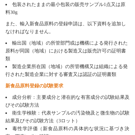
包装されたままの最小包装の販売サンプル
1
点又は原
料
30g
また、輸入新食品原料の登録申請は、以下資料を追加し
なければなりません。
輸出国（地域）の所管部門或は機構による発行された
原料が同国（地域）における製造又は販売許可の証明書
類
製造企業所在国（地域）の所管機構又は組織による発
行された製造企業に対する審査又は認証の証明書類
新食品原料登録の試験要求
成分分析：主要成分と潜在的な有害成分の試験結果及
びその試験方法
衛生学検験：代表サンプルの汚染物及と微生物の試験
結果及びその試験方法（
3
ロット）
毒性学評価（新食品原料の具体的な状況に基づき決