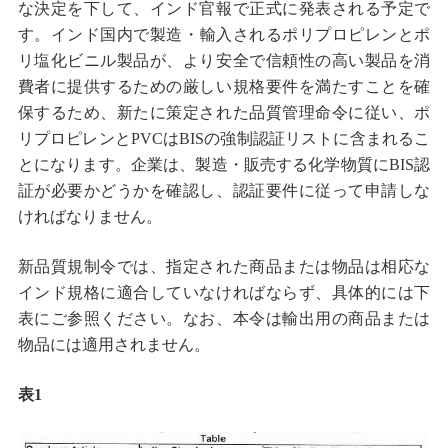
な決定を下して、インド官報で正式に発表される予定で
す。インド国内で製造
・
輸入されるポリプロピレンとポ
リ塩化ビニル製品が、より安全で信頼性の高い製品を消
費者に提供するための厳しい規格要件を満たすことを確
保するため、
新たに策定された品質管理命令に従い、ポ
リプロピレンと
PVC
は
BIS
の強制認証リストに含まれるこ
とになります。企業は、製造
・
販売する化学物質に
BIS
認
証が必要かどうかを確認し、認証要件に従って申請しな
ければなりません。
新品質規制令では、指定された商品または物品は相応な
インド規格に適合していなければならず、具体的には下
表にご参照ください。なお、本令は輸出用の商品または
物品には適用されません。
表
1