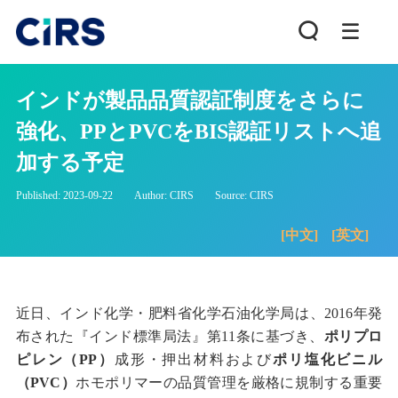
インドが製品品質認証制度をさらに
強化、PPとPVCをBIS認証リストへ追
加する予定
Published: 2023-09-22
Author: CIRS
Source: CIRS
[中文]
[英文]
近日、インド化学
・
肥料省化学石油化学局は、
2016
年発
布された『インド標準局法』第
11
条に基づき、
ポリプロ
ピレン（
PP
）
成形
・
押出材料および
ポリ塩化ビニル
（
PVC
）
ホモポリマーの品質管理を厳格に規制する重要