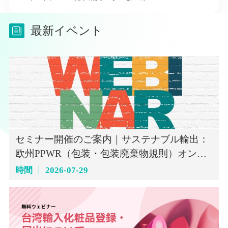
最新イベント
セミナー開催のご案内｜サステナブル輸出：
欧州PPWR（包装・包装廃棄物規則）オンラ
インセミナー（7月29日）
時間
2026-07-29