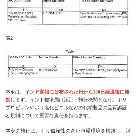
表
2
本令は、
インド官報に公布された日から
180
日経過後に発
効
します
。インド標準局は認証・施行機関となり、ポリ
プロピレンやポリ塩化ビニルなどの化学製品の品質認証
と規制について重要な責任を持ちます。
本令の施行は、より信頼性の高い市場環境を構築し、消