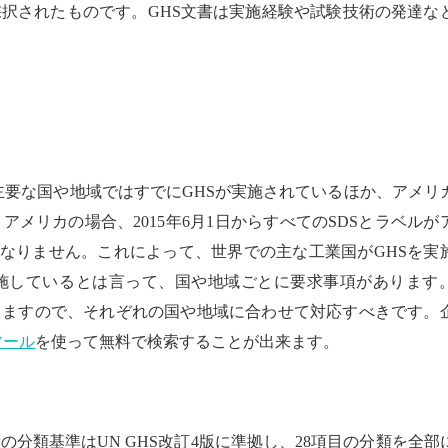
採択されたものです。
GHS
文書は実施経験や試験技術の発達な
主要な国や地域ではすでに
GHS
が実施されているほか、アメリ
。アメリカの場合、
2015
年
6
月
1
日からすべての
SDS
とラベルが
なりません。これによって、世界での主な工業国が
GHS
を実
施しているとは言って、国や地域ごとに要求事項があります
りますので、それぞれの国や地域に合わせて対応すべきです。
ツール
を使って無料で検索することが出来ます。
新の分類基準は
UN GHS
改訂
4
版に準拠し、
28
項目の分類を全部