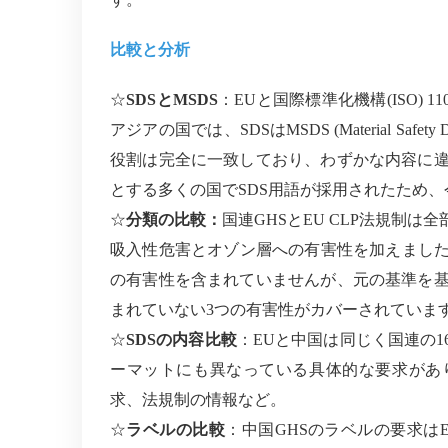
比較と分析
SDS
と
MSDS
：
EU
と国際標準化機構
(ISO) 11
アジアの国では、
SDS
は
MSDS (Material Safety D
役割は完全に一致しており、わずかな内容に
とする多くの国で
SDS
用語が採用されたため、
分類の比較：
国連
GHS
と
EU CLP
法規制は全
吸入性危害とオゾン層への有害性を加えまし
の有害性を含まれていませんが、元の基準を
まれていない
3
つの有害性がカバーされていま
SDS
の内容比較
：
EU
と中国は同じく国連の
1
ーマットにも異なっている具体的な要求があ
求、法規制の情報など。
ラベルの比較
：
中国
GHS
のラベルの要求は