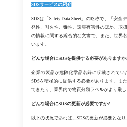
SDS
サービスの紹介
SDS
は「
Safety Data Sheet
」の略称で、「安全
発性、引火性、毒性、環境有害性のほか、取
の情報に関する総合的な文書で、また、世界
います。
どんな場合に
SDS
を提供する必要がありますか
企業の製品が危険化学品名録に収載されてい
SDS
を積極的に提供する必要があります。ま
てきたり、業界内で物質分類ラベルがより厳し
どんな場合に
SDS
の更新が必要ですか
?
以下の状況であれば、
SDS
の更新が必要となり