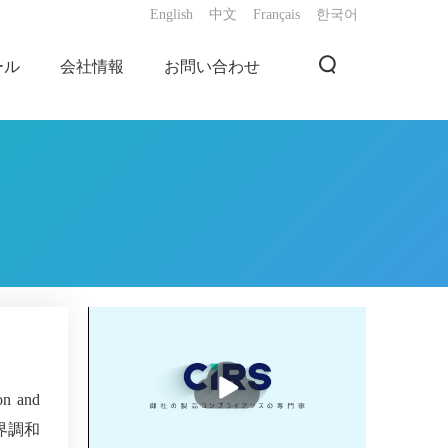
English
中文
Français
한국어
ール
会社情報
お問い合わせ
播
放
on and
界調和