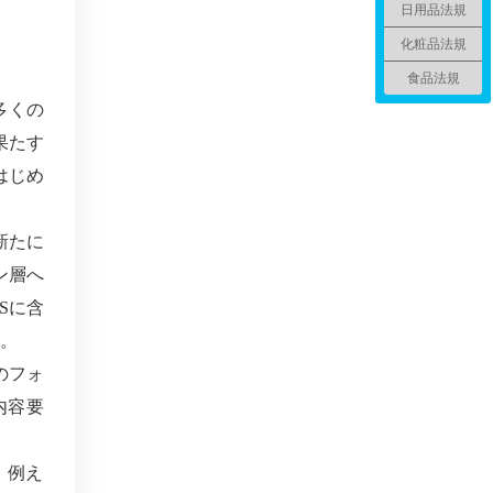
日用品法規
化粧品法規
食品法規
多くの
果たす
はじめ
新たに
ン層へ
S
に含
。
のフォ
内容要
。例え