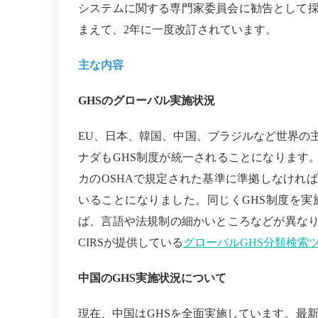
システムに関する専門家委員会に勧告として
まえて、
2
年に一度改訂されています。
主な内容
GHS
のグローバル実施状況
EU
、日本、韓国、中国、ブラジルなど世界の
ナダも
GHS
制度が統一されることになります
カの
OSHA
で規定された基準に準拠しなければ
いることになりました。同じく
GHS
制度を実
ば、言語や法規制の細かいところなどが異な
CIRS
が提供している
グローバル
GHS
分類検索
中国の
GHS
実施状況について
現在、中国は
GHS
を全面実施しています。最