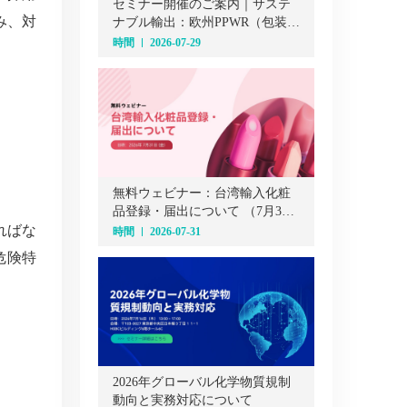
セミナー開催のご案内｜サステ
み、対
ナブル輸出：欧州PPWR（包装・
包装廃棄物規則）オンラインセ
時間
2026-07-29
ミナー（7月29日）
無料ウェビナー：台湾輸入化粧
品登録・届出について （7月31
ればな
日）
時間
2026-07-31
危険特
2026年グローバル化学物質規制
動向と実務対応について