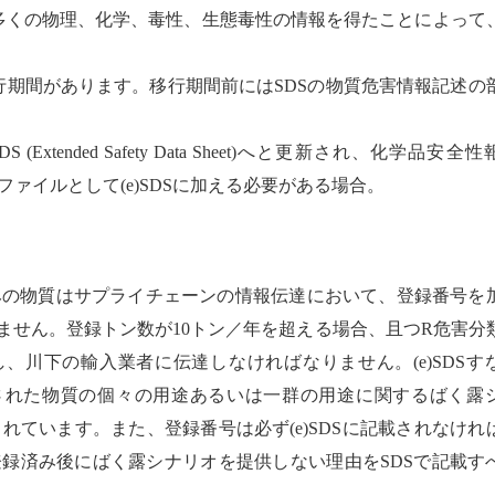
多くの物理、化学、毒性、生態毒性の情報を得たことによって
行期間があります。移行期間前には
SDS
の物質危害情報記述の
DS (Extended Safety Data Sheet)
へと更新され、化学品安全性
ファイルとして
(e)SDS
に加える必要がある場合。
みの物質はサプライチェーンの情報伝達において、登録番号を
ません。登録トン数が
10
トン／年を超える場合、且つ
R
危害分
し、川下の輸入業者に伝達しなければなりません。
(e)SDS
す
された物質の個々の用途あるいは一群の用途に関するばく露
されています。また、登録番号は必ず
(e)SDS
に記載されなけれ
登録済み後にばく露シナリオを提供しない理由を
SDS
で記載す