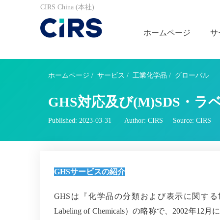
CIRS China (本社)
ホームページ
サ
ホームページ
/
サービス
/
工業化学品
/
グローバル
GHS対応及び(M)SDS・
Published: 2023-03-31
Author: CIRS
Source: CIRS
GHS
サービスの紹介
GHS
は『化学品の分類および表示に関する
Labeling of Chemicals
）の略称で、
2002
年
12
月