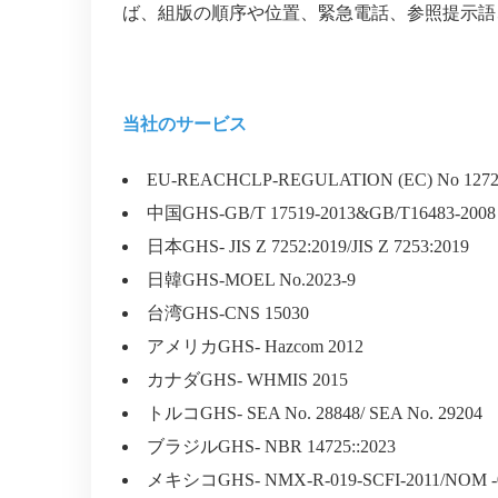
ば、組版の順序や位置、緊急電話、参照提示語
当社のサービス
EU-REACHCLP-REGULATION (EC) No 1272
中国
GHS-GB/T 17519-2013&GB/T16483-2008
日本
GHS- JIS Z 7252:2019/JIS Z 7253:2019
日
韓GHS-MOEL
No.2023-9
台湾
GHS-CNS 15030
アメリカ
GHS- Hazcom 2012
カナダ
GHS- WHMIS 2015
トルコ
GHS- SEA No. 28848/ SEA No. 29204
ブラジル
GHS- NBR 14725:
:2023
メキシコ
GHS- NMX-R-019-SCFI-2011
/NOM -