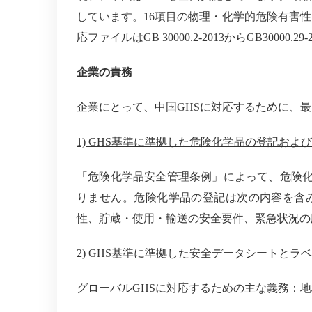
しています。
16
項目の物理・化学的危険有害性
応ファイルは
GB 30000.2-2013
から
GB30000.29-
企業の責務
企業にとって、中国
GHS
に対応するために、最
1) GHS
基準に準拠した危険化学品の登記および
「危険化学品安全管理条例」によって、危険
りません。危険化学品の登記は次の内容を含
性、貯蔵・使用・輸送の安全要件、緊急状況の
2)
GHS
基準に準拠した安全データシートとラベ
グローバル
GHS
に対応するための主な義務：地