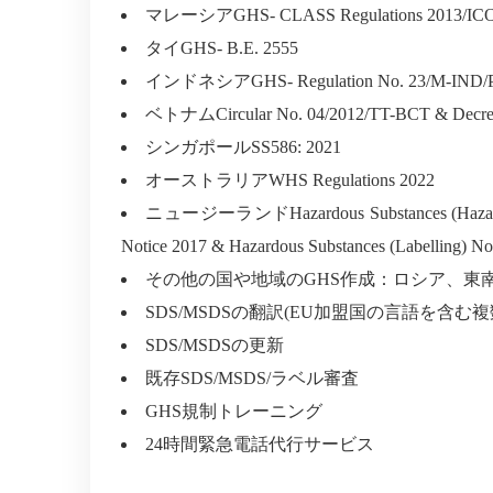
マレーシア
GHS- CLASS Regulations 2013/IC
タイ
GHS- B.E. 2555
インドネシア
GHS- Regulation No. 23/M-IND
ベトナム
Circular No. 04/2012/TT-BCT & Decr
シンガポール
SS586: 2021
オーストラリア
WHS Regulations 2022
ニュージーランド
Hazardous Substances (Hazar
Notice 2017 & Hazardous Substances (Labelling) No
その他の国や地域の
GHS
作成：ロシア、東
SDS/MSDS
の翻訳
(EU
加盟国の言語を含む複
SDS/MSDS
の更新
既存SDS/MSDS/ラベル審査
GHS規制トレーニング
24時間緊急電話代行サービス