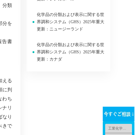
、分類
化学品の分類および表示に関する世
界調和システム（GHS）2025年重大
部分を
更新：ニュージーランド
報告書
化学品の分類および表示に関する世
界調和システム（GHS）2025年重大
更新：カナダ
加える
類に判
なわち
シナリ
ばなり
べきで
工業化学品法規