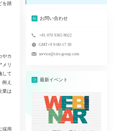
どを踏
お問い合わせ
+81 070 9365 8022
GMT+9 9:00-17:30
service@cirs-group.com
カやカ
アメリ
施して
最新イベント
。例え
企業は
に採用