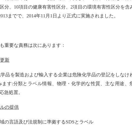
区分、
10
項目の健康有害性区分、
2
項目の環境有害性区分を含
2013
までで、
2014
年
11
月
1
日より正式に実施されました。
も重要な責務は次にあります：
更新
化学品を
製造
および輸入する企業は危険化学品の登記をしなけ
みます
:
分類とラベル情報、物理・化学的な性質、主な用途、
応急処置。
ルの提供
域の言語及び法規制に準拠する
SDS
とラベル