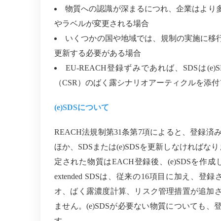
物質への認識が深まるにつれ、企業はより
やラベルが変更される場合
いくつかの国や地域では、規制の実施に移
更新する必要がある場合
EU-REACH
登録ずみであれば、
SDS
は
(e)S
（
CSR
）のばく露シナリオアーティクルを添付
(e)SDS
について
REACH
法規制第
31
条第
7
項によると、登録済
ほか、
SDS
または
(e)SDS
を更新しなければなり
定された物質は
EACH
登録後、
(e)SDS
を作成
extended SDS
は、従来の
16
項目に加え、登録
オ、ばく露濃度計算、リスク管理措置が追加
ません。
(e)SDS
が必要ない物質についても、
す。