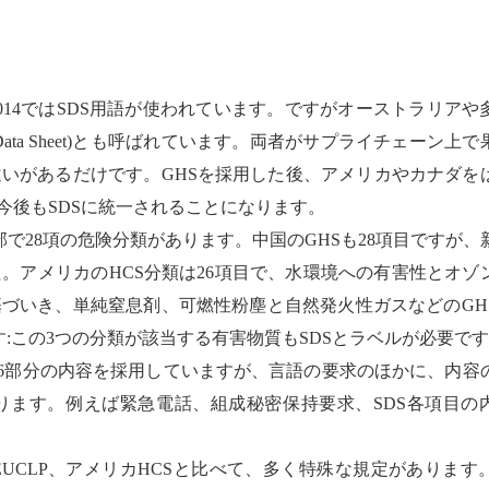
014
では
SDS
用語が使われています。ですがオーストラリアや
ata Sheet)
とも呼ばれています。両者がサプライチェーン上で
違いがあるだけです。
GHS
を採用した後、アメリカやカナダを
今後も
SDS
に統一されることになります。
部で
28
項の危険分類があります。中国の
GHS
も
28
項目ですが、
た。アメリカの
HCS
分類は
26
項目で、水環境への有害性とオゾ
基づいき、単純窒息剤、可燃性粉塵と自然発火性ガスなどの
GH
す
:
この
3
つの分類が該当する有害物質も
SDS
とラベルが必要です
6
部分の内容を採用していますが、言語の要求のほかに、内容
ります。例えば緊急電話、組成秘密保持要求、
SDS
各項目の
EUCLP
、アメリカ
HCS
と比べて、多く特殊な規定があります