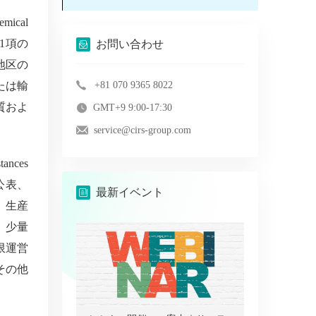
emical
1
項の
お問い合わせ
地区の
たは輸
+81 070 9365 8022
質およ
GMT+9 9:00-17:30
service@cirs-group.com
tances
公表、
最新イベント
、生産
、少量
限運営
その他