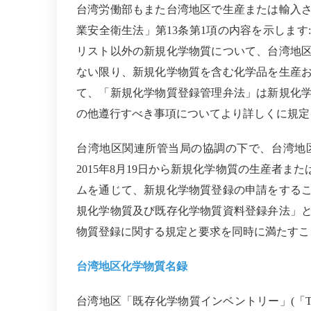
台湾労働部もまた台湾地区で生産または輸入
業安全衛生法」第
13
条第
1
項の内容を示します
:
リスト以外の新規化学物質について、台湾地
ない限り、新規化学物質を含む化学品を生産
て、「新規化学物質登録管理弁法」は新規化
の他遵行すべき事項についてより詳しくに規定
台湾地区関連所管当局の協調の下で、台湾地
2015
年
8
月
19
日から新規化学物質の生産者また
ムを通じて、新規化学物質登録の申請をする
規化学物質及び既存化学物質資料登録弁法」
物質登録に関する規定と要求を同時に満たすこ
台湾地区化学物質名録
台湾地区「既存化学物質インベントリー」
(
「