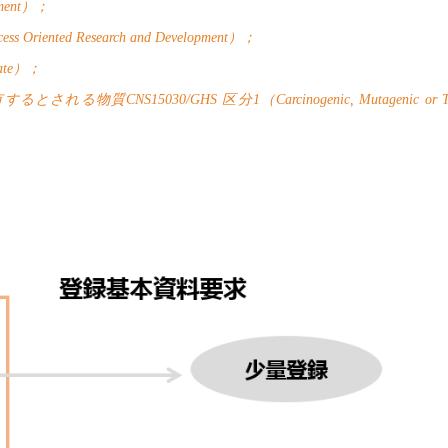
ment
）；
cess Oriented Research and Development
）；
ate
）；
有するとされる物質
CNS15030/GHS
区分
1
（
Carcinogenic, Mutagenic or T