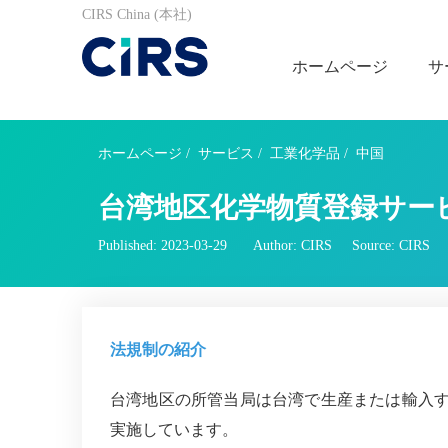
CIRS China (本社)
ホームページ
サ
ホームページ
/
サービス
/
工業化学品
/
中国
台湾地区化学物質登録サービス(
Published: 2023-03-29
Author: CIRS
Source: CIRS
法規制の紹介
台湾地区の所管当局は台湾で生産または輸入
実施しています。