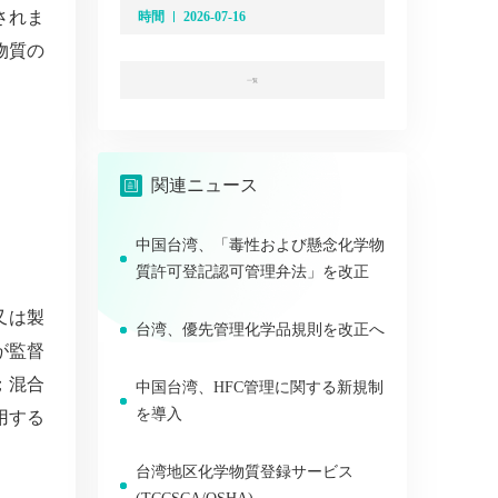
されま
時間
2026-07-16
物質の
一覧
関連ニュース
中国台湾、「毒性および懸念化学物
質許可登記認可管理弁法」を改正
又は製
台湾、優先管理化学品規則を改正へ
が監督
；混合
中国台湾、HFC管理に関する新規制
を導入
用する
台湾地区化学物質登録サービス