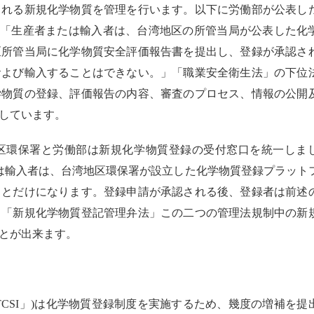
される新規化学物質を管理を行います。以下に労働部が公表し
「生産者または輸入者は、台湾地区の所管当局が公表した化
区所管当局に化学物質安全評価報告書を提出し、登録が承認さ
および輸入することはできない。」「職業安全衛生法」の下位
学物質の登録、評価報告の内容、審査のプロセス、情報の公開
しています。
区環保署と労働部は新規化学物質登録の受付窓口を統一しま
は輸入者は、台湾地区環保署が設立した化学物質登録プラット
ことだけになります。登録申請が承認される後、登録者は前述
と「新規化学物質登記管理弁法」この二つの管理法規制中の新
とが出来ます。
TCSI
」
)
は化学物質登録制度を実施するため、幾度の増補を提