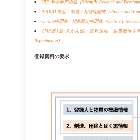
SRD:
科学研究用途（
Scientific Research and Develop
PPORD:
製品・製造工程研究開発（
Product and Pro
On-Site
中間体：場所限定中間体（
On-Site Intermedi
CMR
第
1
類
:
発がん性、変異原性、生殖毒性を
Reproduction
）
;
登録資料の要求