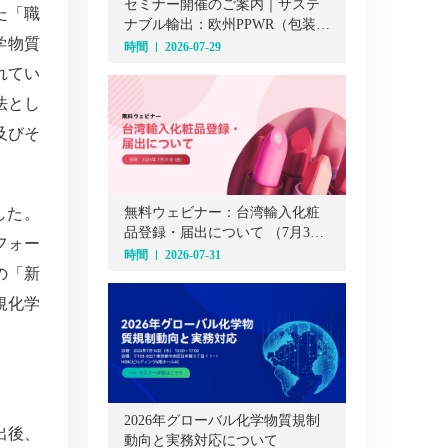
セミナー開催のご案内｜サステ
た「職
ナブル輸出：欧州PPWR（包装・
学物質
包装廃棄物規則）オンラインセ
時間
2026-07-29
ミナー（7月29日）
れてい
法とし
及びそ
した。
無料ウェビナー：台湾輸入化粧
品登録・届出について （7月31
フォー
日）
時間
2026-07-31
の「新
規化学
2026年グローバル化学物質規制
出後、
動向と実務対応について