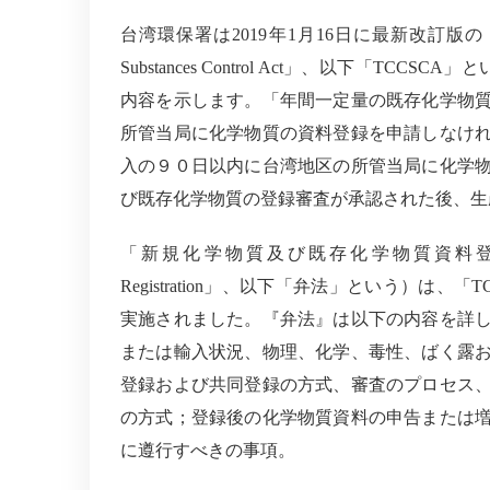
台湾
環
保
署
は
2019
年
1
月
16
日に最新改訂版の
Substances Control Act
」、以下「
TCCSCA
」と
内容を示します。「年間一定量の既存化学物
所管当局に化学物質の資料登録を申請しなけ
入の９０日以内に台湾地区の所管当局に化学
び既存化学物質の登録審査が承認された後、生
「新規化学物質及び既存化学物質資料
Registration
」、以下「弁法」という）は、「
T
実施されました。『弁法』は以下の内容を詳
または輸入状況、物理、化学、毒性、ばく露
登録および共同登録の方式、審査のプロセス
の方式；登録後の化学物質資料の申告または
に遵行すべきの事項。