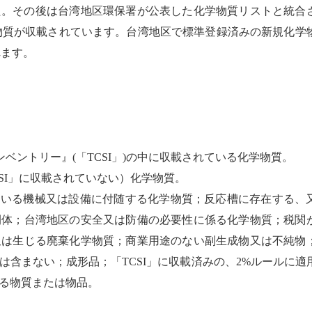
た。その後は台湾地区環保署が公表した化学物質リストと統合
物質が収載されています。台湾地区で標準登録済みの新規化学
れます。
ンベントリー』
(
「
TCSI
」
)
の中に収載されている化学物質。
SI
」に収載されていない）化学物質。
用いる機械又は設備に付随する化学物質；反応槽に存在する、
間体；台湾地区の安全又は防備の必要性に係る化学物質；税関
又は生じる廃棄化学物質；商業用途のない副生成物又は不純物
は含まない；成形品；「
TCSI
」に収載済みの、
2%
ルールに適
る物質または物品。