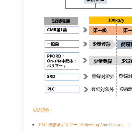
用語説明：
PLC:
低懸念ポリマー（
Polymer of Low Concern
）；