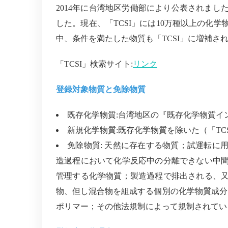
2014
年に台湾地区労働部により公表されまし
した。現在、「
TCSI
」には
10
万種以上の化学
中、条件を満たした物質も「
TCSI
」に増補さ
「
TCSI
」検索サイト
:
リンク
登録対象物質と免除物質
既存化学物質
:
台湾地区の『既存化学物質イ
新規化学物質
:
既存化学物質を除いた（「
TC
免除物質
:
天然に存在する物質；試運転に
造過程において化学反応中の分離できない中
管理する化学物質；製造過程で排出される、
物、但し混合物を組成する個別の化学物質成分
ポリマー；その他法規制によって規制されてい