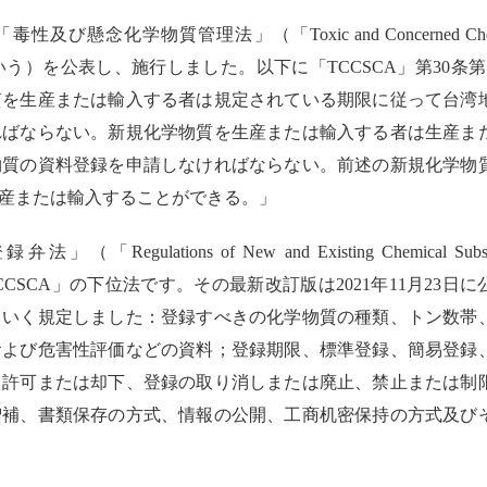
「毒性及び懸念化学物質管理法」（「
Toxic and Concerned Ch
いう）を公表し、施行しました。以下に「
TCCSCA
」第
30
条第
質を生産または輸入する者は規定されている期限に従って台湾
ればならない。新規化学物質を生産または輸入する者は生産ま
物質の資料登録を申請しなければならない。前述の新規化学物
産または輸入することができる。」
登録弁法」（「
Regulations of New and Existing Chemical Subs
CCSCA
」の下位法です。その最新改訂版は
2021
年
11
月
23
日に
しいく規定しました：登録すべきの化学物質の種類、トン数帯
および危害性評価などの資料；登録期限、標準登録、簡易登録
、許可または却下、登録の取り消しまたは廃止、禁止または制
増補、書類保存の方式、情報の公開、工商机密保持の方式及び