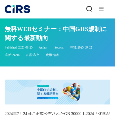
無料WEBセミナー：中国GHS規制に
関する最新動向
Published: 2025-08-25
Author:
Source:
時間: 2025-09-02
場所: Zoom
言語: 和文
費用: 無料
2024
年
7
月
24
日に正式公布された
GB 30000.1-2024
「化学品