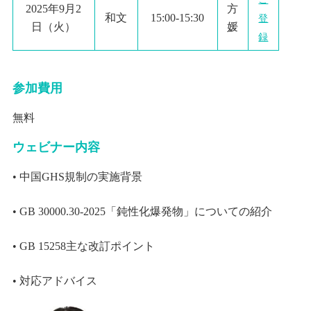
202
5
年
9
月
2
方
和文
1
5:00
-15:30
登
日
（火）
媛
録
参加費用
無料
ウェビナー内容
• 中国
GHS
規制の実施背景
•
GB 30000.30-2025
「鈍性化爆発物」についての紹介
•
GB 15258
主な改訂ポイント
•
対応アドバイス