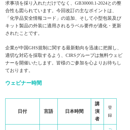
求事項を採り入れただけでなく、
GB30000.1-2024
との整
合性も図られています。今回改訂の主なポイントは、
「化学品安全情報コード」の追加、そして小型包装及び
キット製品の外装に適用されるラベル要件が適化・更新
されたことです。
企業が中国
GHS
規制に関する最新動向を迅速に把握し、
適切な対応を採取するよう、
CIRS
グループは無料ウェビ
ナーを開催いたします。皆様のご参加を心よりお待ちし
ております。
ウェビナー
時間
講
登
日付
言語
日本時間
演
録
者
ご