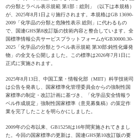
の分類とラベル表示規範
第
1
部：総則」（以下は本規格）
が、
2025
年
8
月
1
日より施行されます。本規格は
GB 13690-
2009
「化学品の分類と危険性表示
総則」に代わるもの
で、国連
GHS
第
8
改訂版の技術内容と整合しています。全
国標準情報公共サービスプラットフォームが
GB30000.30-
2025
「化学品の分類とラベル表示規範
第
30
部
:
鈍性化爆発
物」の全文を公開しました。この標準は
2026
年
7
月
1
日に
正式に実施されます。
2025
年
8
月
13
日、中国工業・情報化部（
MIIT
）科学技術司
は公告を発表し、国家標準化管理委員会からの強制性国
家標準の制定・改訂計画に基づき、「化学品安全情報ラ
ベル作成規定」強制性国家標準（意見募集稿）の策定作
業を完了したことを明らかにしました。
2009
年の公布以来、
GB15258
は
16
年間実施されてきまし
た。今回の国家標準の更新は、国連
GHS
第
10
改訂版の要