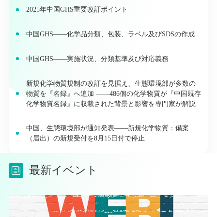
2025年中国GHS重要改訂ポイント
中国GHS――化学品分類、包装、ラベル及びSDSの作成
中国GHS――実施状況、分類基準及び対応義務
新規化学物質規制の改訂を見据え、生態環境部が多数の
物質を『名録』へ追加 ——486個の化学物質が『中国既存
化学物質名録』に収載された背景と影響を専門家が解説
中国、生態環境部が通知発表――新規化学物質：備案
（届出）の新規受付を8月15日付で停止
最新イベント