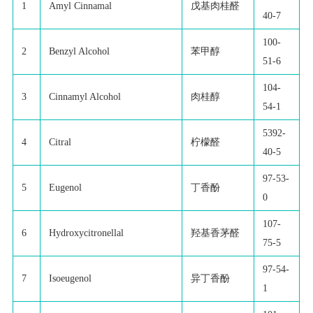
1
Amyl Cinnamal
戊基肉桂醛
40-7
100-
2
Benzyl Alcohol
苯甲醇
51-6
104-
3
Cinnamyl Alcohol
肉桂醇
54-1
5392-
4
Citral
柠檬醛
40-5
97-53-
5
Eugenol
丁香酚
0
107-
6
Hydroxycitronellal
羟基香茅醛
75-5
97-54-
7
Isoeugenol
异丁香酚
1