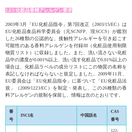
2.EU化粧品香精アレルゲン要求
2003年3月「EU化粧品指令」第7回改正（2003/15/EC）は
EU化粧品食品科学委員会（元SCNFP、現SCCS）が鑑別
した26種類の公認的な、接触性アレルギーを引き起こす
可能性のある香料アレルゲンを付録III（化粧品使用制限
物質リスト）に収録しました。また、洗い流さない化粧
品中の濃度が0.001%以上、洗い流す化粧品で0.01%以上の
場合は、化粧品ラベルの成分リストにこの物質の名称を
表記しなければならないと規定しました。2009年11月、
EU委員会は「EU化粧品指令」に基づいて「EU化粧品法
規」（2009/1223/EC）を制定・発表し、この26種類の香
料アレルゲンの規制を保留し、情報は次のとおりです。
番
CAS
INCI名
中国語名
号
番号
122-