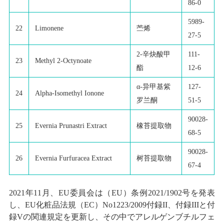
86-0
5989-
22
Limonene
苎烯
27-5
2-辛炔酸甲
111-
23
Methyl 2-Octynoate
酯
12-6
α-异甲基紫
127-
24
Alpha-Isomethyl Ionone
罗兰酮
51-5
90028-
25
Evernia Prunastri Extract
橡苔提取物
68-5
90028-
26
Evernia Furfuracea Extract
树苔提取物
67-4
2021年11月、EU委員会は（EU）条例2021/1902号を発表
し、EU化粧品法規（EC）No1223/2009付録II、付録IIIと付
録Vの関連規定を更新し、その中でアレルゲンブチルフェ