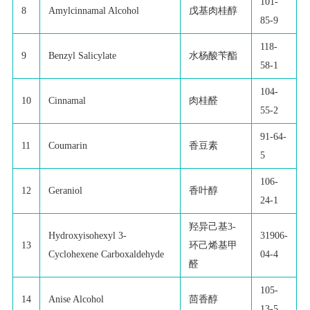
101-
8
Amylcinnamal Alcohol
戊基肉桂醇
85-9
118-
9
Benzyl Salicylate
水杨酸苄酯
58-1
104-
10
Cinnamal
肉桂醛
55-2
91-64-
11
Coumarin
香豆素
5
106-
12
Geraniol
香叶醇
24-1
羟异己基3-
Hydroxyisohexyl 3-
31906-
13
环己烯基甲
Cyclohexene Carboxaldehyde
04-4
醛
105-
14
Anise Alcohol
茴香醇
13-5