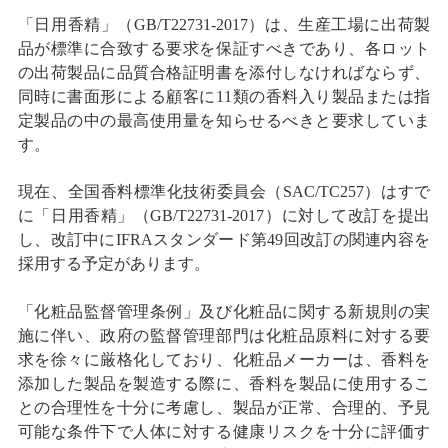
「日用香精」（GB/T22731-2017）は、生産工場に出荷製
品が標準に合致する要求を保証すべきであり、各ロット
の出荷製品に品質合格証明書を添付しなければならず、
同時に書面形による顧客に11類の香料入り製品または指
定製品の中の最高使用量を知らせるべきと要求していま
す。
現在、全国香料標準化技術委員会（SAC/TC257）はすで
に「日用香精」（GB/T22731-2017）に対して改訂を提出
し、改訂中にIFRAスタンダード第49回改訂の関連内容を
採用する予定があります。
「化粧品監督管理条例」及び化粧品に関する新規則の実
施に伴い、政府の監督管理部門は化粧品原料に対する要
求を徐々に厳格化しており、化粧品メーカーは、香料を
添加した製品を製造する際に、香料を製品に使用するこ
との合理性を十分に考慮し、製品が正常、合理的、予見
可能な条件下で人体に対する健康リスクを十分に評価す