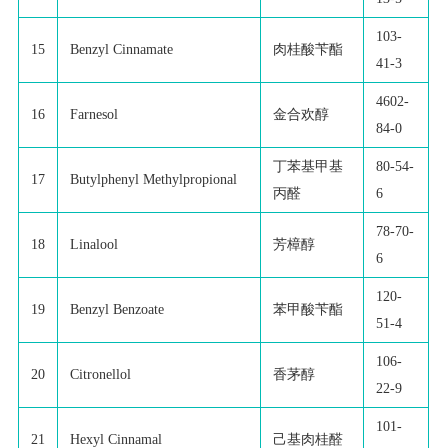
103-
15
Benzyl Cinnamate
肉桂酸苄酯
41-3
4602-
16
Farnesol
金合欢醇
84-0
丁苯基甲基
80-54-
17
Butylphenyl Methylpropional
丙醛
6
78-70-
18
Linalool
芳樟醇
6
120-
19
Benzyl Benzoate
苯甲酸苄酯
51-4
106-
20
Citronellol
香茅醇
22-9
101-
21
Hexyl Cinnamal
己基肉桂醛