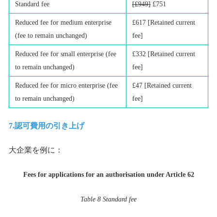
Standard fee
[£949]
£751
Reduced fee for medium enterprise
£617 [Retained current
(fee to remain unchanged)
fee]
Reduced fee for small enterprise (fee
£332 [Retained current
to remain unchanged)
fee]
Reduced fee for micro enterprise (fee
£47 [Retained current
to remain unchanged)
fee]
7.認可費用の引き上げ
大企業を例に：
Fees for applications for an authorisation under Article 62
Table 8 Standard fee