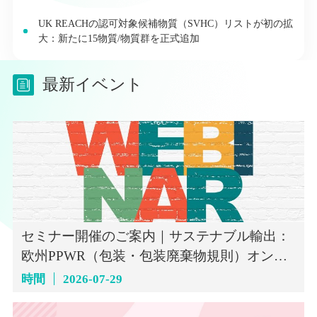
UK REACHの認可対象候補物質（SVHC）リストが初の拡
大：新たに15物質/物質群を正式追加
最新イベント
セミナー開催のご案内｜サステナブル輸出：
欧州PPWR（包装・包装廃棄物規則）オンラ
インセミナー（7月29日）
時間
2026-07-29