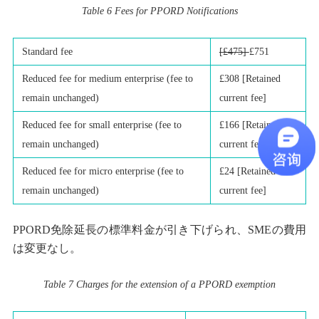
Table 6 Fees for PPORD Notifications
Standard fee
[£475]
£751
Reduced fee for medium enterprise (fee to
£308 [Retained
remain unchanged)
current fee]
Reduced fee for small enterprise (fee to
£166 [Retained
remain unchanged)
current fee]
Reduced fee for micro enterprise (fee to
£24 [Retained
remain unchanged)
current fee]
PPORD免除延長の標準料金が引き下げられ、SMEの費用
は変更なし。
Table 7 Charges for the extension of a PPORD exemption