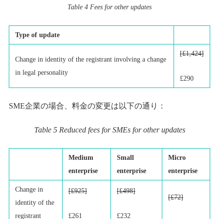
Table 4 Fees for other updates
Type of update
[£1,424]
Change in identity of the registrant involving a change
in legal personality
£290
SME企業の場合、料金の変更は以下の通り：
Table 5 Reduced fees for SMEs for other updates
Medium
Small
Micro
enterprise
enterprise
enterprise
Change in
[£925]
[£498]
[£72]
identity of the
£261
£232
registrant