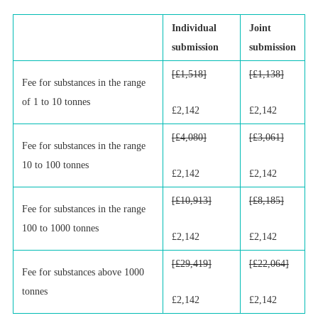
Individual
Joint
submission
submission
[£1,518]
[£1,138]
Fee for substances in the range
of 1 to 10 tonnes
£2,142
£2,142
[£4,080]
[£3,061]
Fee for substances in the range
10 to 100 tonnes
£2,142
£2,142
[£10,913]
[£8,185]
Fee for substances in the range
100 to 1000 tonnes
£2,142
£2,142
[£29,419]
[£22,064]
Fee for substances above 1000
tonnes
£2,142
£2,142