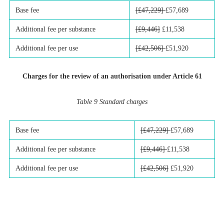
Base fee
[£47,229]
£57,689
Additional fee per substance
[£9,446]
£11,538
Additional fee per use
[£42,506]
£51,920
Charges for the review of an authorisation under Article 61
Table 9 Standard charges
Base fee
[£47,229]
£57,689
Additional fee per substance
[£9,446]
£11,538
Additional fee per use
[£42,506]
£51,920