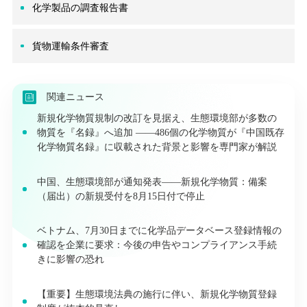
化学製品の調査報告書
貨物運輸条件審査
関連ニュース
新規化学物質規制の改訂を見据え、生態環境部が多数の
物質を『名録』へ追加 ——486個の化学物質が『中国既存
化学物質名録』に収載された背景と影響を専門家が解説
中国、生態環境部が通知発表――新規化学物質：備案
（届出）の新規受付を8月15日付で停止
ベトナム、7月30日までに化学品データベース登録情報の
確認を企業に要求：今後の申告やコンプライアンス手続
きに影響の恐れ
【重要】生態環境法典の施行に伴い、新規化学物質登録