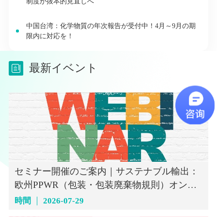
制度が抜本的見直しへ
中国台湾：化学物質の年次報告が受付中！4月～9月の期
限内に対応を！
最新イベント
セミナー開催のご案内｜サステナブル輸出：
欧州PPWR（包装・包装廃棄物規則）オンラ
インセミナー（7月29日）
時間
2026-07-29