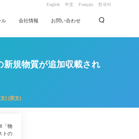
English
中文
Français
한국어
ール
会社情報
お問い合わせ
9の新規物質が追加収載され
中文]
[英文]
8「物
ストの