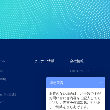
ール
セミナー情報
会社情報
IEF
CIRSについて
osIng
会社沿革
请您留言
専門家チーム
返答のない場合は、お手数ですが
adar（化規通）
採用情報
お問い合わせ内容をご記入してく
ださい。内容を確認次第、折り返
OCS
しご連絡をさしあげます。