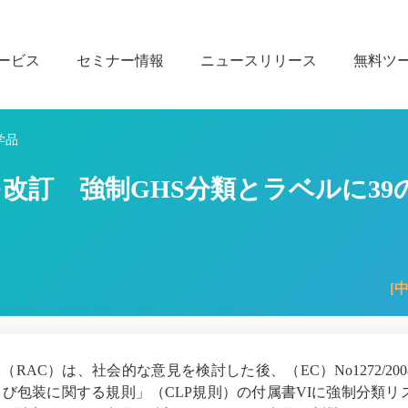
ービス
セミナー情報
ニュースリリース
無料ツ
学品
Iを改訂 強制GHS分類とラベルに3
[
AC）は、社会的な意見を検討した後、（EC）No1272/200
び包装に関する規則」（CLP規則）の付属書VIに強制分類リ