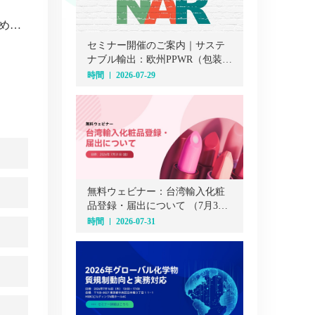
明
セミナー開催のご案内｜サステ
ナブル輸出：欧州PPWR（包装・
包装廃棄物規則）オンラインセ
時間
2026-07-29
ミナー（7月29日）
無料ウェビナー：台湾輸入化粧
品登録・届出について （7月31
日）
時間
2026-07-31