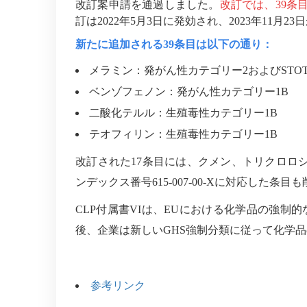
改訂案申請を通過しました。
改訂では、39条
訂は2022年5月3日に発効され、2023年11月2
新たに追加される
39
条目は以下の通り：
メラミン：発がん性カテゴリー2およびSTOT
ベンゾフェノン：発がん性カテゴリー1B
二酸化テルル：生殖毒性カテゴリー1B
テオフィリン：生殖毒性カテゴリー1B
改訂された17条目には、クメン、トリクロロ
ンデックス番号615-007-00-Xに対応した条
CLP付属書VIは、EUにおける化学品の強制
後、企業は新しいGHS強制分類に従って化学品
参考リンク