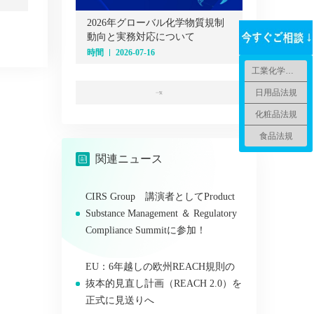
2026年グローバル化学物質規制
動向と実務対応について
時間
2026-07-16
工業化学品法規
日用品法規
一覧
化粧品法規
食品法規
関連ニュース
CIRS Group 講演者としてProduct
Substance Management ＆ Regulatory
Compliance Summitに参加！
EU：6年越しの欧州REACH規則の
抜本的見直し計画（REACH 2.0）を
正式に見送りへ