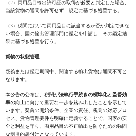
（2）両用品目輸出許可証の取得が必要と判定した場合、
当該貨物の通関を許可せず、規定に基づき処置する。
（3）税関において両用品目に該当するか否か判定できな
い場合、国の輸出管理部門に鑑定を申請し、その鑑定結
果に基づき処置を行う。
貨物の状態管理
疑義または鑑定期間中、関連する輸出貨物は通関不可と
なります。
本公告の公布は、税関が
法執行手続きの標準化
と
監督効
率の向上
に向けて重要な一歩を踏み出したことを示して
います。疑義の開始条件、企業の責任、税関の対応プロ
セス、貨物管理要件を明確に定義することで、国家の安
全と利益を守り、両用品目の不正輸出を防ぐための強固
な制度的裏付けとなっています。