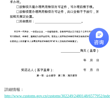
詳細情報：
http://www.customs.gov.cn/customs/302249/2480148/6577952/inde