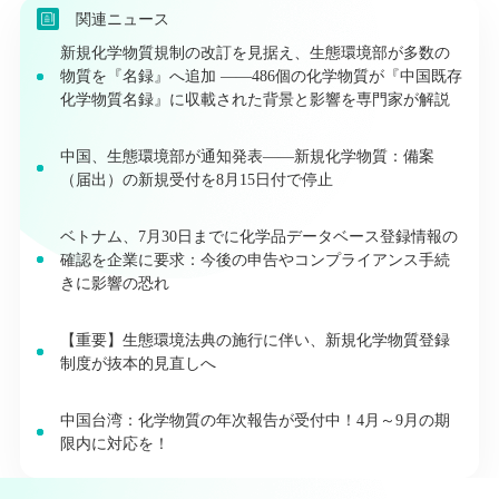
関連ニュース
新規化学物質規制の改訂を見据え、生態環境部が多数の
物質を『名録』へ追加 ——486個の化学物質が『中国既存
化学物質名録』に収載された背景と影響を専門家が解説
中国、生態環境部が通知発表――新規化学物質：備案
（届出）の新規受付を8月15日付で停止
ベトナム、7月30日までに化学品データベース登録情報の
確認を企業に要求：今後の申告やコンプライアンス手続
きに影響の恐れ
【重要】生態環境法典の施行に伴い、新規化学物質登録
制度が抜本的見直しへ
中国台湾：化学物質の年次報告が受付中！4月～9月の期
限内に対応を！