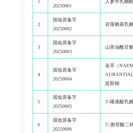
1
人参半乳糖
20250001
国妆原备字
2
岩藻糖基乳
20250002
国妆原备字
3
山茶油酰甘
20250003
金耳（NAEMA
国妆原备字
4
AURANTI
20250004
提取物
国妆原备字
5
3'-唾液酸乳
20250005
国妆原备字
6
5’-胞苷酸二
20250006