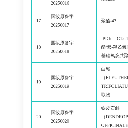
20250016
国妆原备字
17
聚酯-43
20250017
IPDI/二 C1
国妆原备字
18
酯/双-羟乙
20250018
基硅氧烷共
白簕
国妆原备字
（ELEUTHE
19
20250019
TRIFOLIA
取物
铁皮石斛
国妆原备字
20
（DENDROB
20250020
OFFICINA