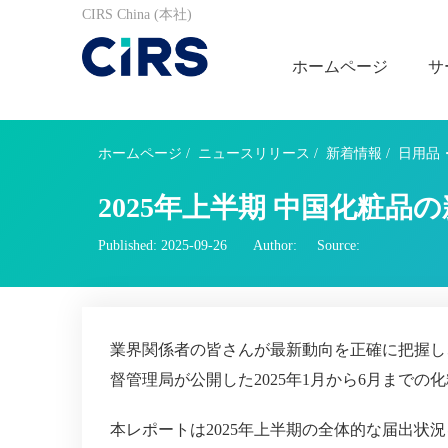
CIRS China (本社)
ホームページ
サ
ホームページ
/
ニュースリリース
/
新着情報
/
日用品
2025年上半期 中国化粧
Published: 2025-09-26
Author:
Source:
業界関係者の皆さんが最新動向を正確に把握し
督管理局が公開した2025年1月から6月まで
本レポートは2025年上半期の全体的な届出