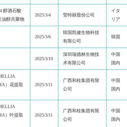
-14 醇酒石酸
イタ
2025/3/4
莹特丽股份公司
亚油醇共聚物
リア
韓国凯健生物科技
2025/3/6
韓国
有限公司
深圳瑞德林生物技
中国
2025/3/10
术有限公司
国内
ELLIA
广西和桂集团有限
中国
THA）花提取
2025/3/11
公司
国内
ELLIA
广西和桂集团有限
中国
THA）叶提取
2025/3/11
公司
国内