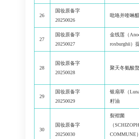
国妆原备字
26
吡咯并喹啉
20250026
国妆原备字
金线莲（Anoect
27
20250027
roxburghii
国妆原备字
28
聚天冬氨酸
20250028
国妆原备字
银扇草（Lunar
29
20250029
籽油
裂褶菌
国妆原备字
（SCHIZOP
30
20250030
COMMUN