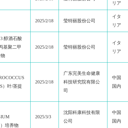
リア
イタ
2025/2/18
莹特丽股份公司
リア
2-13 醇酒石酸
イタ
氧丙基聚二甲
2025/2/18
莹特丽股份公司
リア
聚物
广东完美生命健康
ROCOCCUS
中国
2025/2/18
科技研究院有限公
TUS）叶/茎提
国内
司
沈阳科康科技有限
中国
IUM
2025/3/3
公司
国内
LE）培养物