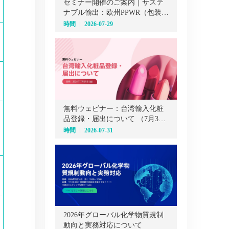
セミナー開催のご案内｜サステ
ナブル輸出：欧州PPWR（包装・
包装廃棄物規則）オンラインセ
時間
2026-07-29
ミナー（7月29日）
無料ウェビナー：台湾輸入化粧
品登録・届出について （7月31
日）
時間
2026-07-31
2026年グローバル化学物質規制
動向と実務対応について