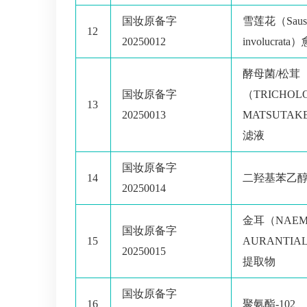
国妆原备字
雪莲花（Sauss
12
20250012
involucra
酵母菌/松茸
国妆原备字
（TRICHOL
13
20250013
MATSUTA
滤液
国妆原备字
14
二羟基苯乙
20250014
金耳（NAEMA
国妆原备字
15
AURANTI
20250015
提取物
国妆原备字
16
聚氨酯-102