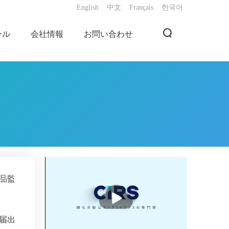
English
中文
Français
한국어
ール
会社情報
お問い合わせ
品監
播
放
届出