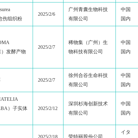
urea
广州青囊生物科技
中国
2025/2/6
ta）愈伤组织粉
有限公司
国内
OMA
稀物集（广州）生
中国
2025/2/7
KE）发酵产物
物科技有限公司
国内
徐州合谷生命科技
中国
醇
2025/2/7
有限公司
国内
TELIA
深圳杉海创新技术
中国
ALBA）子实体
2025/2/12
有限公司
国内
イタ
2025/2/18
莹特丽股份公司