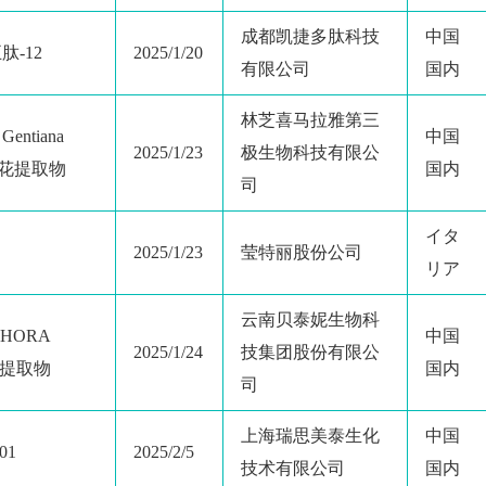
成都凯捷多肽科技
中国
-12
2025/1/20
有限公司
国内
林芝喜马拉雅第三
ntiana
中国
2025/1/23
极生物科技有限公
um）花提取物
国内
司
イタ
2025/1/23
莹特丽股份公司
リア
云南贝泰妮生物科
HORA
中国
2025/1/24
技集团股份有限公
籽提取物
国内
司
上海瑞思美泰生化
中国
01
2025/2/5
技术有限公司
国内