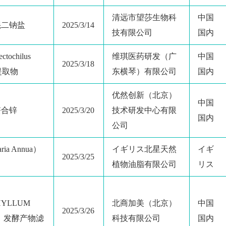
清远市望莎生物科
中国
醌二钠盐
2025/3/14
技有限公司
国内
ochilus
维琪医药研发（广
中国
2025/3/18
）提取物
东横琴）有限公司
国内
优然创新（北京）
中国
螯合锌
2025/3/20
技术研发中心有限
国内
公司
ia Annua）
イギリス北星天然
イギ
2025/3/25
植物油脂有限公司
リス
HYLLUM
北商加美（北京）
中国
2025/3/26
E）发酵产物滤
科技有限公司
国内