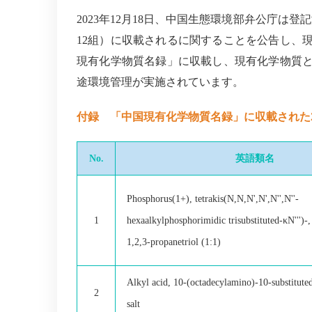
2023年12月18日、中国生態環境部弁公庁は
12組）に収載されるに関することを公告し、
現有化学物質名録」に収載し、現有化学物質
途環境管理が実施されています。
付録 「中国現有化学物質名録」に収載された
No.
英語類名
Phosphorus(1+), tetrakis(N,N,N',N',N'',N''-
1
hexaalkylphosphorimidic trisubstituted-κN''')-, 
1,2,3-propanetriol (1:1)
Alkyl acid, 10-(octadecylamino)-10-substitute
2
salt