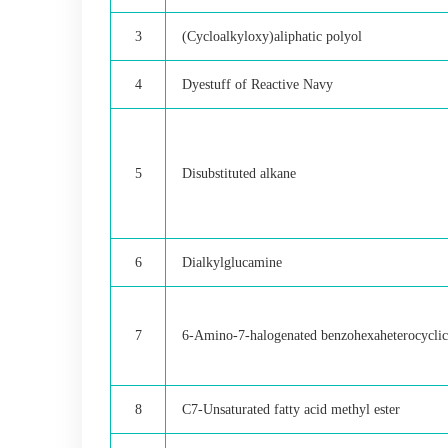
3
(Cycloalkyloxy)aliphatic polyol
4
Dyestuff of Reactive Navy
5
Disubstituted alkane
6
Dialkylglucamine
7
6-Amino-7-halogenated benzohexaheterocyclic
8
C7-Unsaturated fatty acid methyl ester