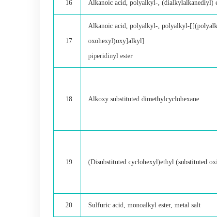
16
Alkanoic acid, polyalkyl-, (dialkylalkanediyl) 
Alkanoic acid, polyalkyl-, polyalkyl-[[(polyal
17
oxohexyl)oxy]alkyl]
piperidinyl ester
18
Alkoxy substituted dimethylcyclohexane
19
(Disubstituted cyclohexyl)ethyl (substituted ox
20
Sulfuric acid, monoalkyl ester, metal salt