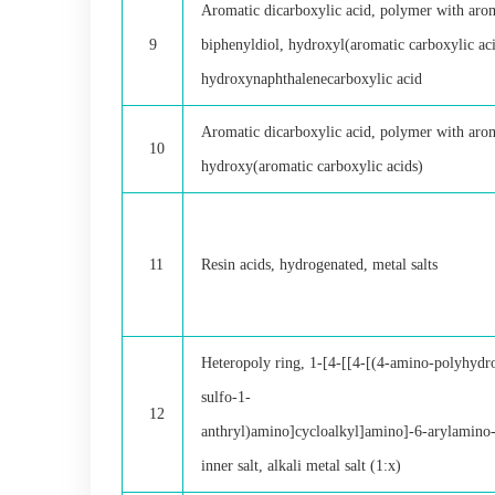
Aromatic dicarboxylic acid, polymer with arom
9
biphenyldiol, hydroxyl(aromatic carboxylic ac
hydroxynaphthalenecarboxylic acid
Aromatic dicarboxylic acid, polymer with arom
10
hydroxy(aromatic carboxylic acids)
11
Resin acids, hydrogenated, metal salts
Heteropoly ring, 1-[4-[[4-[(4-amino-polyhydr
sulfo-1-
12
anthryl)amino]cycloalkyl]amino]-6-arylamino-
inner salt, alkali metal salt (1:x)