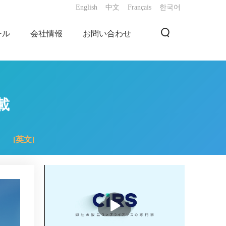
English
中文
Français
한국어
ール
会社情報
お問い合わせ
載
[英文]
播
放