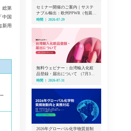
セミナー開催のご案内｜サステ
 総第
ナブル輸出：欧州PPWR（包装・
「中国
包装廃棄物規則）オンラインセ
時間
2026-07-29
ミナー（7月29日）
は新用
無料ウェビナー：台湾輸入化粧
品登録・届出について （7月31
日）
時間
2026-07-31
ー
2026年グローバル化学物質規制