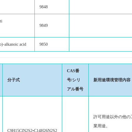
9848
ti
9849
o)-alkanoic acid
9850
CAS番
分子式
号/シリ
新用途環境管理内容
アル番号
許可用途以外の他の
業用途。
C9H15ClN2S2•C14H26N2S2