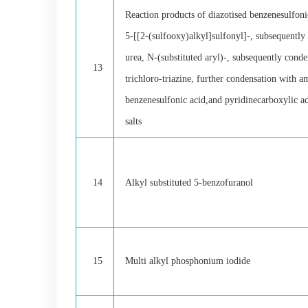
Reaction products of diazotised benzenesulfoni
5-[[2-(sulfooxy)alkyl]sulfonyl]-, subsequently
urea, N-(substituted aryl)-, subsequently cond
13
trichloro-triazine, further condensation with a
benzenesulfonic acid,and pyridinecarboxylic ac
salts
14
Alkyl substituted 5-benzofuranol
15
Multi alkyl phosphonium iodide