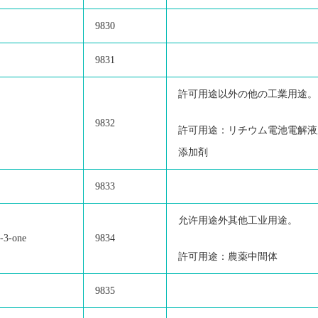
9830
9831
許可用途以外の他の工業用途。
9832
許可用途：リチウム電池電解液
添加剤
9833
允许用途外其他工业用途。
-3-one
9834
許可用途：農薬中間体
9835