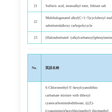
21
Sulfuric acid, monoalkyl ester, lithium salt
Multihalogenated alkyl(C=1~5)cyclohexyl mul
22
substitutedalkoxy carbopolycycle
23
(Halosubstituted -(alkylcarbamoyl)phenylamin
No.
英語名称
S-Chloromethyl-S'-hexylcyanodithio
carbamate mixture with dihexyl
cyanocarbonimidodithioate, (((Z)-
(cyanoimino)(hexylthio)methyl) thio)methyl