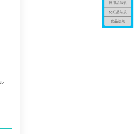
日用品法規
化粧品法規
食品法規
ル