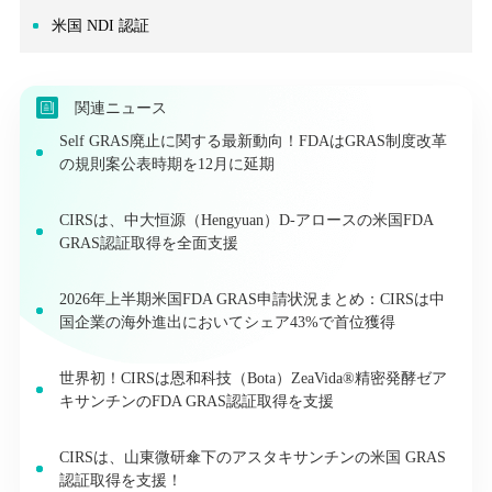
米国 NDI 認証
関連ニュース
Self GRAS廃止に関する最新動向！FDAはGRAS制度改革
の規則案公表時期を12月に延期
CIRSは、中大恒源（Hengyuan）D-アロースの米国FDA
GRAS認証取得を全面支援
2026年上半期米国FDA GRAS申請状況まとめ：CIRSは中
国企業の海外進出においてシェア43%で首位獲得
世界初！CIRSは恩和科技（Bota）ZeaVida®精密発酵ゼア
キサンチンのFDA GRAS認証取得を支援
CIRSは、山東微研傘下のアスタキサンチンの米国 GRAS
認証取得を支援！