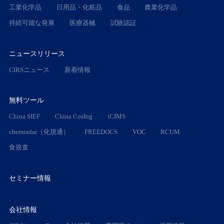
工業化学品
日用品・化粧品
食品
農業化学品
持続可能な発展
医療器械
試験認証
ニュースリリース
CIRSニュース
新着情報
無料ツール
China SIEF
China CosIng
iCIMS
chemradar（化規通）
FREEDOCS
VOC
RCUM
食規査
セミナー情報
会社情報