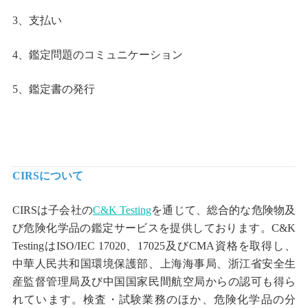
3
、支払い
4
、鑑定問題のコミュニケーション
5
、鑑定書の発行
CIRS
について
CIRS
は子会社の
C&K Testing
を通じて、総合的な危険物及
び危険化学品の鑑定サービスを提供しております。
C&K
Testing
は
ISO/IEC 17020
、
17025
及び
CMA
資格を取得し、
中華人民共和国環境保護部、上海海事局、浙江省安全生
産監督管理局及び中国国家民間航空局からの認可も得ら
れています。検査
・
試験業務のほか、危険化学品の分