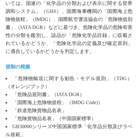
いては、国連の「化学品の分類および表示に関する世界
調和システム」（
GHS
）、国際海事機関の「国際海上危
険物規程」（
IMDG
）、国際航空運送協会の「危険物規則
書」（
IATA DGR
）などに基づき、危険化学品の危険有害
性の分類を鑑別し、該品が「危険化学品目録」に収載さ
れているかどうか、「危険化学品の定義及び確定原則」
に適合しているかどうかを判定します。
規制の根拠
「危険物輸送に関する勧告・モデル規則」（
TDG
）
（オレンジブック）
「危険品規則書」（
IATA DGR
）
「国際海上危険物規程」（
IMDG Code)
）
「鉄道危険貨物品名表」
「危険貨物品名表」（中国国家標準）
GB30000
シリーズ中国国家標準「化学品分類及びラベ
ル規範」