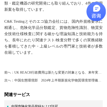
類
・
鑑定機器の研究開発にも取り組んでおり、
4
件の実用
新案を取得しています。
C&K Testing
とそのエコ協力会社には、国内外規格要求に
精通し、危険化学品分類鑑定、貨物危険性識別、物質安
全技術仕様検査に関する確かな理論知識と技術能力を持
ち、長年にわたり関連テスト
/
検査分野で多くの実務経験
を蓄積してきた中
・
上級レベルの専門家と技術者が多数
在籍しています
。
前へ：
UK REACH行政費用は新たな変更の対象となる、来年実施される見込み
次へ：
中国生態環境部 2024年上半期新規化学物質環境管理備案に関する状況を公表
関連サービス
中国危険化学品登録および許可