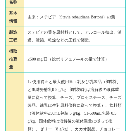
名称
基本
由来：ステビア（Stevia rebaudiana Bertoni）の葉
情報
製造
ステビアの葉を原材料として、アルコール抽出、濾
工程
過、濃縮、乾燥などの工程で製造。
摂取
推奨
≤500 mg/日（総ポリフェノ—ルの量で計算）
量
使用範囲と最大使用量：乳及び乳製品（調製乳
と風味発酵乳0.5 g/kg、調製粉乳は溶解後の液体重
量に従って換算、チーズ、プロセスチーズ、チーズ
製品、練乳は生乳原料倍数に従って換算）、飲料類
（液体飲料≤50mL包装 5 g/kg、51-500mL包装 0.5
g/kg、固体飲料は溶解後の液体重量に従って換
算）、ゼリー（8 g/kg）、カカオ製品、チョコレー