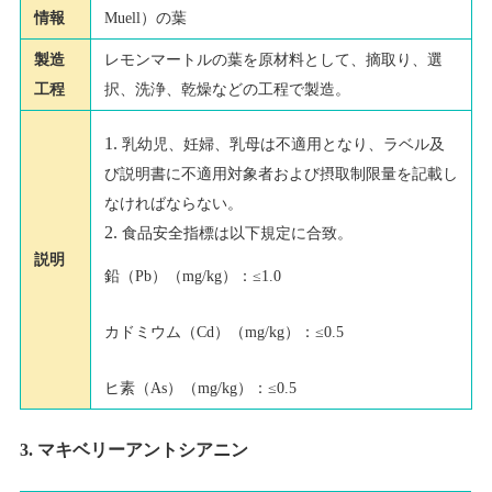
情報
Muell）の葉
製造
レモンマートルの葉を原材料として、摘取り、選
工程
択、洗浄、乾燥などの工程で製造。
乳幼児、妊婦、乳母は不適用となり、ラベル及
び説明書に不適用対象者および摂取制限量を記載し
なければならない。
食品安全指標は以下規定に合致。
説明
鉛（Pb）（mg/kg）：≤1.0
カドミウム（Cd）（mg/kg）：≤0.5
ヒ素（As）（mg/kg）：≤0.5
3. マキベリーアントシアニン