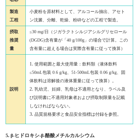
製造
小麦粉を原材料として、アルコール抽出、アセト
工程
ン沈澱、分離、乾燥、粉砕などの工程で製造。
摂取
≤30 mg/日（ジガラクトシルジアシルグリセロール
推奨
(DGDG)含有量が「40 g/100g」の場合で計算。この
量
含有量に超える場合は実際含有量に従って換算）
使用範囲と最大使用量：飲料類（液体飲料
≤50mL包装 0.6 g/kg、51-500mL包装 0.06 g/kg、固
体飲料は溶解後の液体重量に従って換算）。
乳幼児、妊婦、乳母は不適用となり、ラベル及
説明
び説明書に不適用対象者および摂取制限量を記載
しなければならない。
品質規格要求と食品安全指標は付録を参照。
5. β-ヒドロキシ-β-酪酸メチルカルシウム