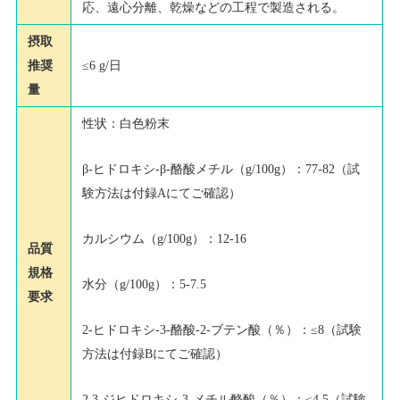
応、遠心分離、乾燥などの工程で製造される。
摂取
推奨
≤6 g/日
量
性状：白色粉末
β-ヒドロキシ-β-酪酸メチル（g/100g）：77-82（試
験方法は付録Aにてご確認）
カルシウム（g/100g）：12-16
品質
規格
水分（g/100g）：5-7.5
要求
2-ヒドロキシ-3-酪酸-2-ブテン酸（％）：≤8（試験
方法は付録Bにてご確認）
2,3-ジヒドロキシ-3-メチル酪酸（％）：≤4.5（試験