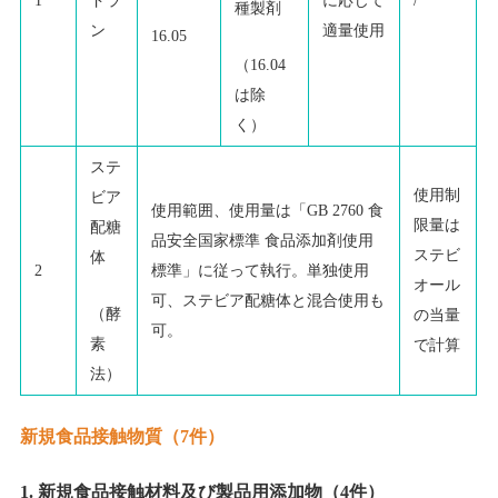
1
ドラ
に応じて
/
種製剤
ン
適量使用
16.05
（16.04
は除
く）
ステ
使用制
ビア
使用範囲、使用量は「GB 2760 食
限量は
配糖
品安全国家標準 食品添加剤使用
ステビ
体
2
標準」に従って執行。単独使用
オール
可、ステビア配糖体と混合使用も
（酵
の当量
可。
素
で計算
法）
新規食品接触物質（7件）
1. 新規食品接触材料及び製品用添加物（4件）