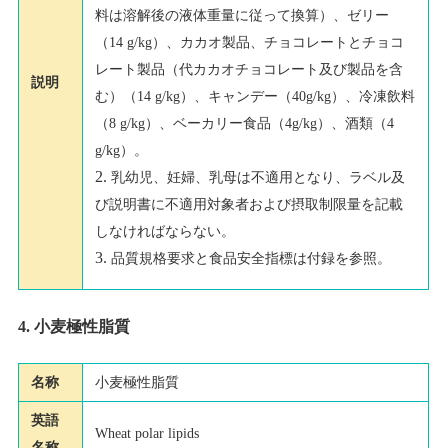
料は溶解後の液体重量に従って換算）、ゼリー
（14 g/kg）、カカオ製品、チョコレートとチョコ
レート製品（代カカオチョコレート及び製品を含
説明
む）（14 g/kg）、キャンデー（40g/kg）、冷凍飲料
（8 g/kg）、ベーカリー食品（4g/kg）、酒類（4
g/kg）。
乳幼児、妊婦、乳母は不適用となり、ラベル及
び説明書に不適用対象者および摂取制限量を記載
しなければならない。
品質規格要求と食品安全指標は付録を参照。
4. 小麦極性脂質
名称
小麦極性脂質
英語
Wheat polar lipids
名称