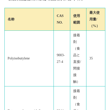
最大使
CAS
使用
名称
用量/
NO.
範囲
（%）
接着
剤
（食
9003-
品と
Polyisobutylene
35
27-4
直接/
間接
接
触）
接着
剤
（食