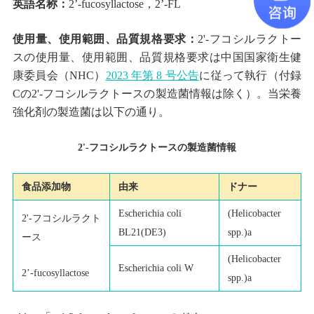
英語名称：
2’-fucosyllactose，2’-FL
使用量、使用範囲、品質規格要求：
2'-フコシルラクトー
スの使用量、使用範囲、品質規格要求は中国国家衛生健
康委員会（NHC）
2023 年第 8 号公告
に従って執行（付録
Cの2'-フコシルラクトースの製造菌情報は除く）。当栄養
強化剤の製造菌は以下の通り。
2'-フコシルラクトースの製造菌情報
食品添加物
由来
ドナー
Escherichia coli
(Helicobacter
2'-フコシルラクト
BL21(DE3)
spp.)a
ース
(Helicobacter
Escherichia coli W
2’-fucosyllactose
spp.)a