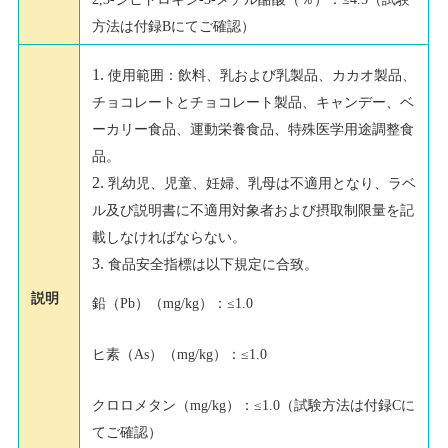
方法は付録Bにてご確認）
使用範囲：飲料、乳および乳製品、カカオ製品、
チョコレートとチョコレート製品、キャンデー、ベ
ーカリー食品、運動栄養食品、特殊医学用途調整食
品。
乳幼児、児童、妊婦、乳母は不適用となり、ラベ
ル及び説明書に不適用対象者および摂取制限量を記
載しなければならない。
食品安全指標は以下規定に合致。
説明
鉛（Pb）（mg/kg）：≤1.0
ヒ素（As）（mg/kg）：≤1.0
クロロメタン（mg/kg）：≤1.0（試験方法は付録Cに
てご確認）