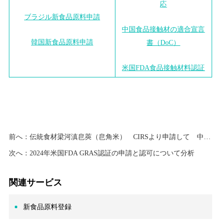
応
ブラジル新食品原料申請
中国食品接触材の適合宣言
韓国新食品原料申請
書（DoC）
米国FDA食品接触材料認証
前へ：
伝統食材梁河滇皀莢（皀角米） CIRSより申請して 中国HNCに地方特色食品として認定
次へ：
2024年米国FDA GRAS認証の申請と認可について分析
関連サービス
新食品原料登録