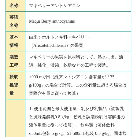
名称
マキベリーアントシアニン
英語
Maqui Berry anthocyanins
名称
基本
由来：ホルトノキ科マキベリー
情報
（Aristoteliachilensis）の果実
製造
マキベリーの果実を原材料として、熱水抽出、濾
工程
過、純化、濃縮、乾燥などの工程で製造。
摂取
≤900 mg/日（総アントシアニン含有量が「35
推奨
g/100g」の場合で計算。この含有量に超える場合は
量
実際含有量に従って換算）
使用範囲と最大使用量：乳及び乳製品（調製乳
と風味発酵乳0.8 g/kg、粉乳と調製粉乳は溶解後の
液体重量に従って換算）、飲料類（液体飲料
≤50mL包装 5 g/kg、51-500mL包装 0.5 g/kg、固体飲